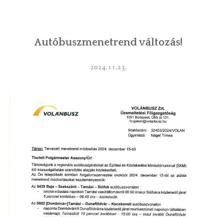
INTÉZMÉNYEK
Autóbuszmenetrend változás!
INFORMÁCIÓK
GALÉRIA
2024.11.23.
KAPCSOLAT
LETÖLTHETŐ NYOMTATVÁNYOK
VÁLASZTÁS 2026
TELEPÜLÉSIKÉPVISELŐI VAGYONNYILATKOZATOK – 2026.
ÉV
ROMA NEMZETISÉGI ÖNKORMÁNYZATI KÉPVISELŐK
VAGYONNYILATKOZATA – 2026. ÉV