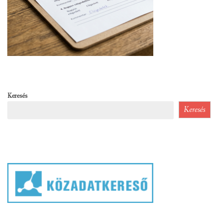
Keresés
Keresés