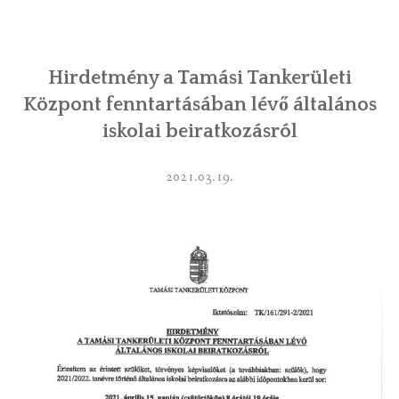
INTÉZMÉNYEK
Hirdetmény a Tamási Tankerületi
INFORMÁCIÓK
Központ fenntartásában lévő általános
GALÉRIA
iskolai beiratkozásról
KAPCSOLAT
2021.03.19.
LETÖLTHETŐ NYOMTATVÁNYOK
VÁLASZTÁS 2026
TELEPÜLÉSIKÉPVISELŐI VAGYONNYILATKOZATOK – 2026.
ÉV
ROMA NEMZETISÉGI ÖNKORMÁNYZATI KÉPVISELŐK
VAGYONNYILATKOZATA – 2026. ÉV