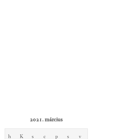
2021. március
h
K
s
c
p
s
v