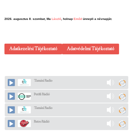
2026. augusztus 8. szombat, Ma
László
, holnap
Emőd
ünnepli a névnapját.
Adatkezelési Tájékoztató
Adatvédelmi Tájékoztató
Tamási Radio
Petőfi Rádió
Tamási Radio
Retro Rádió