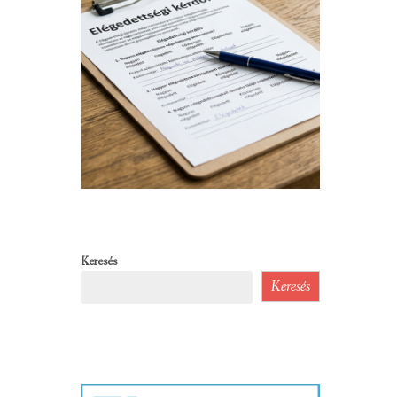
Keresés
Keresés