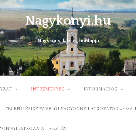
Nagykonyi.hu
Nagykónyi község honlapja
YZAT
INTÉZMÉNYEK
INFORMÁCIÓK
I KÖZSÉG ÖNKORMÁNYZATA
MŰVELŐDÉSI HÁZ
E-ÜGYINTÉZÉS
TELEPÜLÉSIKÉPVISELŐI VAGYONNYILATKOZATOK – 2026. 
 KÖZÖS ÖNKORMÁNYZATI HIVATAL
FOGORVOSI RENDELÉ
KÖNYVTÁR
ONNYILATKOZATA – 2026. ÉV
ORMÁNYZAT
GYERMEKJÓLÉTI SZOL