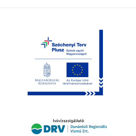
LTATÁS
IDŐSEK KÖSZÖNTÉSE
S
T
SELŐ