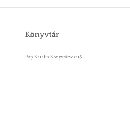
ÁLTALÁNOS
ÖNKORMÁNY
Könyvtár
RENDEL
PÁLYÁZ
Pap Katalin Könyvtárvezető
TÁRSUL
VÁLASZTÁS
FALUGOND
TEMETŐGO
KÖZFOGLA