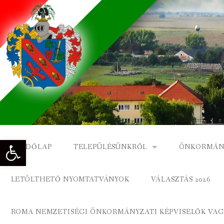
Skip
to
content
Eszköztár megnyitása
KEZDŐLAP
TELEPÜLÉSÜNKRŐL
ÖNKORMÁN
NAGYKÓNYI TÖRTÉNETE
NAGYKÓNY
LETÖLTHETŐ NYOMTATVÁNYOK
VÁLASZTÁS 2026
DÍSZPOLGÁROK
NAGYKÓNYI
ROMA NEMZETISÉGI ÖNKORMÁNYZATI KÉPVISELŐK VAGY
A KÖZSÉG FÖLDRAJZI NEVEI
ROMA ÖNK