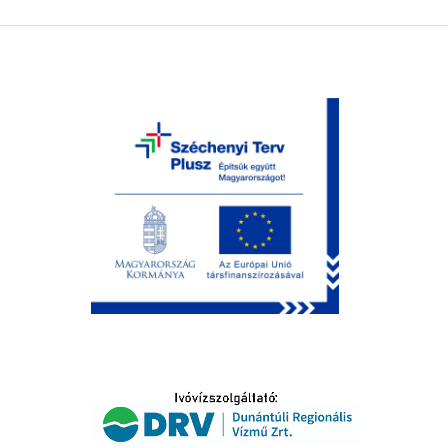
LTATÁS
IDŐSEK KÖSZÖNTÉSE
S
T
SELŐ