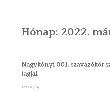
ÁLTALÁNOS
ÖNKORMÁNY
Hónap:
2022. má
RENDEL
PÁLYÁZ
TÁRSUL
Nagykónyi 001. szavazókör s
VÁLASZTÁS
tagjai
FALUGOND
TEMETŐGO
2022.03.29.
KÖZFOGLA