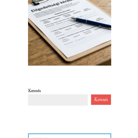
Keresés
Keresés