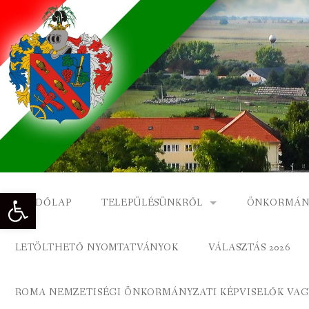
Skip
to
content
Eszköztár megnyitása
KEZDŐLAP
TELEPÜLÉSÜNKRŐL
ÖNKORMÁN
NAGYKÓNYI TÖRTÉNETE
NAGYKÓNY
LETÖLTHETŐ NYOMTATVÁNYOK
VÁLASZTÁS 2026
DÍSZPOLGÁROK
NAGYKÓNYI
ROMA NEMZETISÉGI ÖNKORMÁNYZATI KÉPVISELŐK VAGY
A KÖZSÉG FÖLDRAJZI NEVEI
ROMA ÖNK