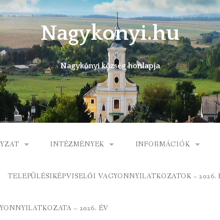
Nagykonyi.hu
Nagykónyi község honlapja
YZAT
INTÉZMÉNYEK
INFORMÁCIÓK
I KÖZSÉG ÖNKORMÁNYZATA
MŰVELŐDÉSI HÁZ
E-ÜGYINTÉZÉS
TELEPÜLÉSIKÉPVISELŐI VAGYONNYILATKOZATOK – 2026. 
 KÖZÖS ÖNKORMÁNYZATI HIVATAL
KÖNYVTÁR
FOGORVOSI RENDELÉ
ONNYILATKOZATA – 2026. ÉV
ORMÁNYZAT
ÁLTALÁNOS ISKOLA
GYERMEKJÓLÉTI SZOL