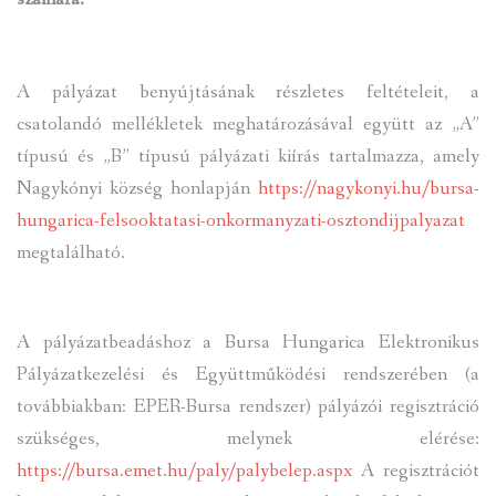
A pályázat benyújtásának részletes feltételeit, a
csatolandó mellékletek meghatározásával együtt az „A”
típusú és „B” típusú pályázati kiírás tartalmazza, amely
Nagykónyi község honlapján
https://nagykonyi.hu/bursa-
hungarica-felsooktatasi-onkormanyzati-osztondijpalyazat
megtalálható.
A pályázatbeadáshoz a Bursa Hungarica Elektronikus
Pályázatkezelési és Együttműködési rendszerében (a
továbbiakban: EPER-Bursa rendszer) pályázói regisztráció
szükséges, melynek elérése:
https://bursa.emet.hu/paly/palybelep.aspx
A regisztrációt