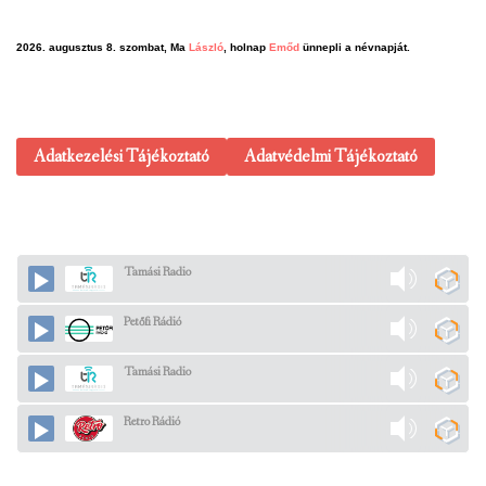
2026. augusztus 8. szombat, Ma
László
, holnap
Emőd
ünnepli a névnapját.
Adatkezelési Tájékoztató
Adatvédelmi Tájékoztató
Tamási Radio
Petőfi Rádió
Tamási Radio
Retro Rádió