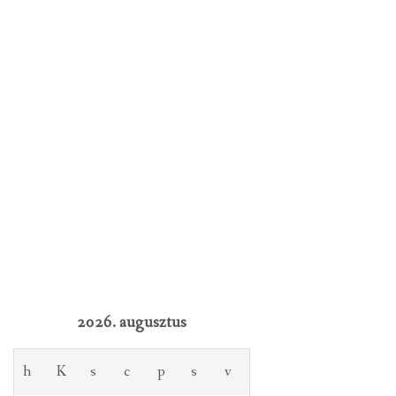
2026. augusztus
h
K
s
c
p
s
v