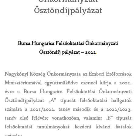
Ösztöndíjpályázat
INTÉZMÉNYEK
INFORMÁCIÓK
GALÉRIA
Bursa
Hungarica
Felsőoktatási
Önkormányzati
Ösztöndíj pályázat
–
2022
.
KAPCSOLAT
LETÖLTHETŐ NYOMTATVÁNYOK
Nagykónyi Község Önkormányzata az Emberi Erőforrások
Minisztériumával együttműködve ezennel kiírja a 2022.
VÁLASZTÁS 2026
évre a Bursa Hungarica Felsőoktatási Önkormányzati
TELEPÜLÉSIKÉPVISELŐI VAGYONNYILATKOZATOK – 2026.
Ösztöndíjpályázat „A” típusát felsőoktatási hallgatók
ÉV
számára a 2021/2022. tanév második és a 2022/2023.
tanév első félévére vonatkozóan, valamint „B” típusát
ROMA NEMZETISÉGI ÖNKORMÁNYZATI KÉPVISELŐK
felsőoktatási tanulmányokat kezdeni kívánó fiatalok
VAGYONNYILATKOZATA – 2026. ÉV
számára.