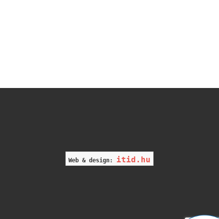
itid.hu
Web & design: