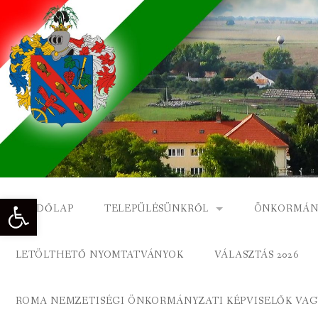
Skip
to
content
Eszköztár megnyitása
KEZDŐLAP
TELEPÜLÉSÜNKRŐL
ÖNKORMÁN
NAGYKÓNYI TÖRTÉNETE
NAGYKÓNY
LETÖLTHETŐ NYOMTATVÁNYOK
VÁLASZTÁS 2026
DÍSZPOLGÁROK
NAGYKÓNYI
ROMA NEMZETISÉGI ÖNKORMÁNYZATI KÉPVISELŐK VAGY
A KÖZSÉG FÖLDRAJZI NEVEI
ROMA ÖNK