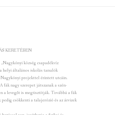
 KÖZZÉTÉTELI LISTA
ÓVODA
GYEPMESTERI SZOLGÁ
ZATI BIZOTTSÁG
RÓMAI KATOLIKUS PLÉBÁNIA
GYÓGYSZERTÁR
ETEK
HÁZIORVOSI RENDELÉ
ATOK
KÖRZETI MEGBÍZOTT
ÁS KERETÉBEN
ÁSOK
POLGÁRŐR EGYESÜLE
„Nagykónyi község csapadékvíz
I INFORMÁCIÓK
SZOCIÁLIS ELLÁTÁSOK
 helyi általános iskolás tanulók
Nagykónyi projekttel érintett utcáin.
NOKI SZOLGÁLAT
VÉDŐNŐI SZOLGÁLAT
 A fák nagy szerepet játszanak a szén-
NDNOKI SZOLGÁLAT
TURIZMUS
n a levegőt is megtisztítják. Továbbá a fák
 pedig csökkenti a talajerózió és az árvizek
LKOZTATÁSOK
HIRDETMÉNYEK
ELLÁTOTT JOGI KÉPVI