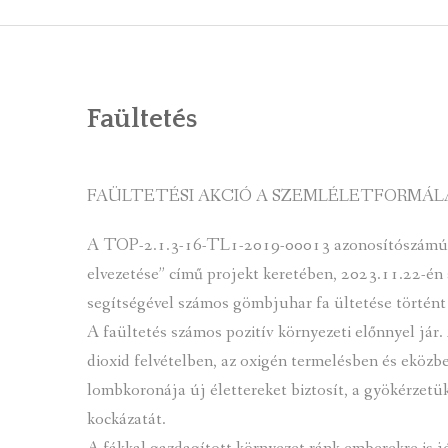
ÁLTALÁNOS
ÖNKORMÁNY
Faültetés
RENDEL
PÁLYÁZ
FAÜLTETÉSI AKCIÓ A SZEMLÉLETFORMÁL
TÁRSUL
A TOP-2.1.3-16-TL1-2019-00013 azonosítószámú 
VÁLASZTÁS
elvezetése” című projekt keretében, 2023.11.22-én a
segítségével számos gömbjuhar fa ültetése történt 
FALUGOND
A faültetés számos pozitív környezeti előnnyel jár.
TEMETŐGO
dioxid felvételben, az oxigén termelésben és eközbe
lombkoronája új élettereket biztosít, a gyökérzetük
KÖZFOGLA
kockázatát.