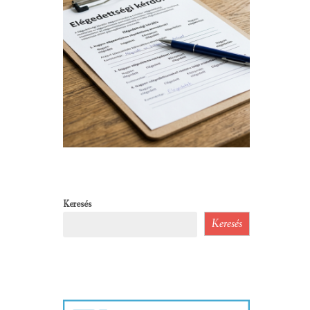
Keresés
Keresés