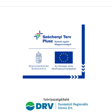
LTATÁS
IDŐSEK KÖSZÖNTÉSE
S
T
SELŐ