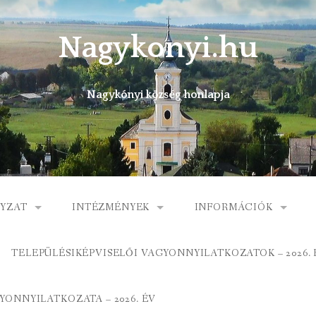
Nagykonyi.hu
Nagykónyi község honlapja
YZAT
INTÉZMÉNYEK
INFORMÁCIÓK
I KÖZSÉG ÖNKORMÁNYZATA
MŰVELŐDÉSI HÁZ
E-ÜGYINTÉZÉS
TELEPÜLÉSIKÉPVISELŐI VAGYONNYILATKOZATOK – 2026. 
 KÖZÖS ÖNKORMÁNYZATI HIVATAL
KÖNYVTÁR
FOGORVOSI RENDELÉ
ONNYILATKOZATA – 2026. ÉV
ORMÁNYZAT
ÁLTALÁNOS ISKOLA
GYERMEKJÓLÉTI SZOL