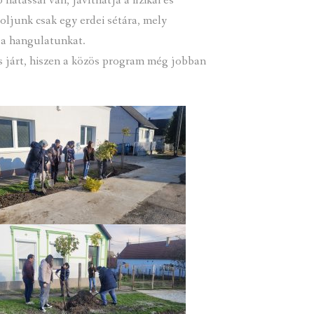
hatással van, javíthatja a fizikai és
oljunk csak egy erdei sétára, mely
ja hangulatunkat.
s járt, hiszen a közös program még jobban