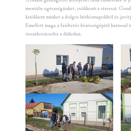
A fákkal gazdagított környezet ránk emberekre is jó 
mentális egészségünket, csökkenti a stresszt. Gond
kizökkent minket a dolgos hétköznapokból és javít
Emellett maga a faültetés közösségépítő hatással i
összekovácsolta a diákokat.