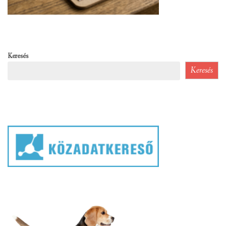
Keresés
Keresés