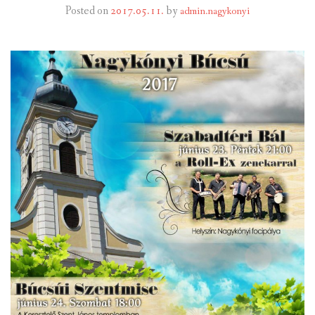
Posted on
2017.05.11.
by
admin.nagykonyi
INTÉZMÉNYEK
INFORMÁCIÓK
GALÉRIA
KAPCSOLAT
LETÖLTHETŐ NYOMTATVÁNYOK
VÁLASZTÁS 2026
TELEPÜLÉSIKÉPVISELŐI VAGYONNYILATKOZATOK – 2026.
ÉV
ROMA NEMZETISÉGI ÖNKORMÁNYZATI KÉPVISELŐK
VAGYONNYILATKOZATA – 2026. ÉV