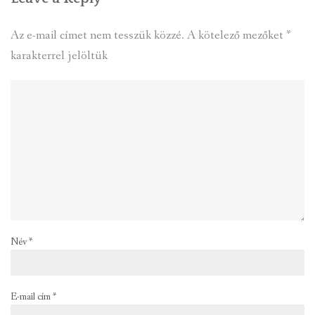
Az e-mail címet nem tesszük közzé.
A kötelező mezőket
*
karakterrel jelöltük
Név
*
E-mail cím
*