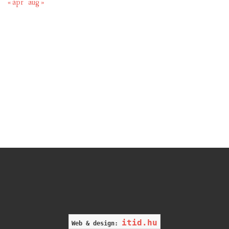
« ápr
aug »
itid.hu
Web & design: