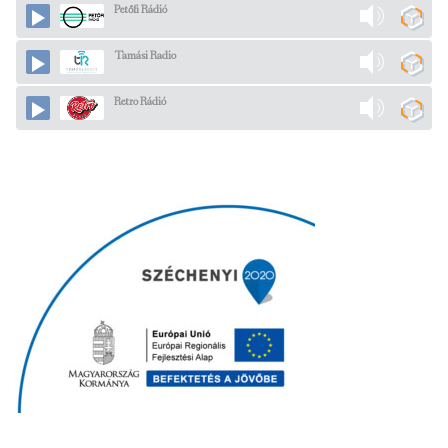
Petőfi Rádió
Tamási Radio
Retro Rádió