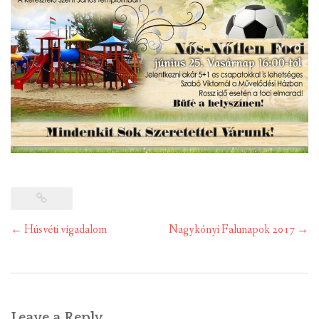
Post
←
Húsvéti vígadalom
Nagykónyi Falunapok 2017
→
navigation
Leave a Reply