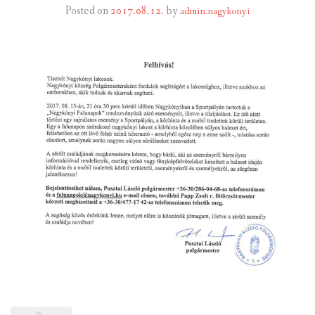
Posted on
2017.08.12.
by
admin.nagykonyi
INTÉZMÉNYEK
INFORMÁCIÓK
GALÉRIA
KAPCSOLAT
LETÖLTHETŐ NYOMTATVÁNYOK
VÁLASZTÁS 2026
TELEPÜLÉSIKÉPVISELŐI VAGYONNYILATKOZATOK – 2026.
ÉV
ROMA NEMZETISÉGI ÖNKORMÁNYZATI KÉPVISELŐK
VAGYONNYILATKOZATA – 2026. ÉV