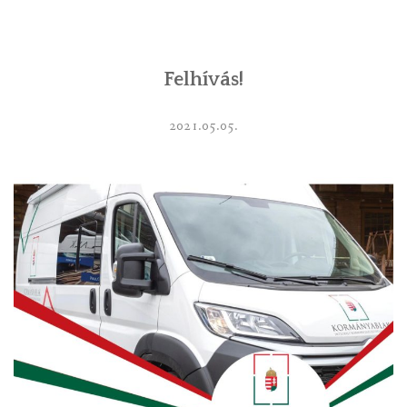
INTÉZMÉNYEK
Felhívás!
INFORMÁCIÓK
GALÉRIA
2021.05.05.
KAPCSOLAT
LETÖLTHETŐ NYOMTATVÁNYOK
VÁLASZTÁS 2026
TELEPÜLÉSIKÉPVISELŐI VAGYONNYILATKOZATOK – 2026.
ÉV
ROMA NEMZETISÉGI ÖNKORMÁNYZATI KÉPVISELŐK
VAGYONNYILATKOZATA – 2026. ÉV