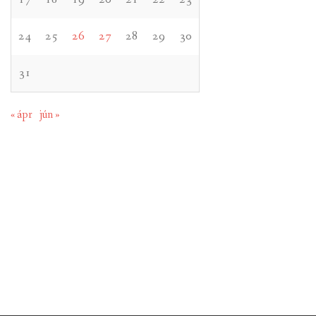
24
25
26
27
28
29
30
31
« ápr
jún »