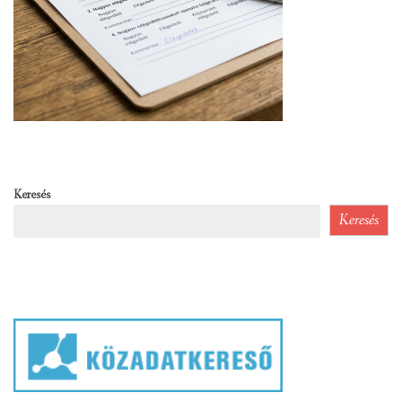
Keresés
Keresés