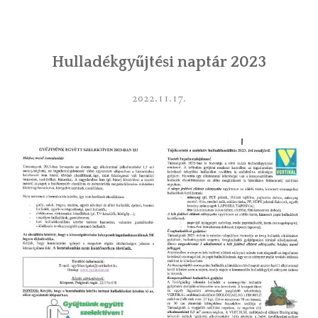
INTÉZMÉNYEK
Hulladékgyűjtési naptár 2023
INFORMÁCIÓK
GALÉRIA
2022.11.17.
KAPCSOLAT
LETÖLTHETŐ NYOMTATVÁNYOK
VÁLASZTÁS 2026
TELEPÜLÉSIKÉPVISELŐI VAGYONNYILATKOZATOK – 2026.
ÉV
ROMA NEMZETISÉGI ÖNKORMÁNYZATI KÉPVISELŐK
VAGYONNYILATKOZATA – 2026. ÉV