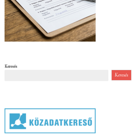
Keresés
Keresés