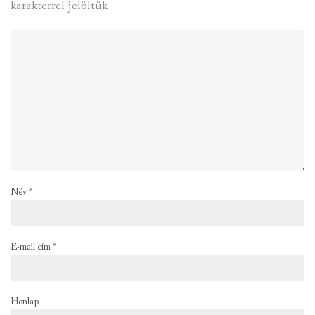
karakterrel jelöltük
Név
*
E-mail cím
*
Honlap