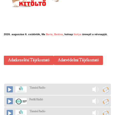
2026. augusztus 6. csütörtök, Ma
Berta, Bettina
, holnap
Ibolya
ünnepli a névnapját.
Adatkezelési Tájékoztató
Adatvédelmi Tájékoztató
Tamási Radio
Petőfi Rádió
Tamási Radio