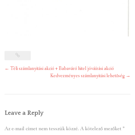
Post
←
Téli számlanyitási akció + Babaváró hitel jóváírási akció
navigation
Kedvezményes számlanyitási lehetőség
→
Leave a Reply
Az e-mail címet nem tesszük közzé.
A kötelező mezőket
*