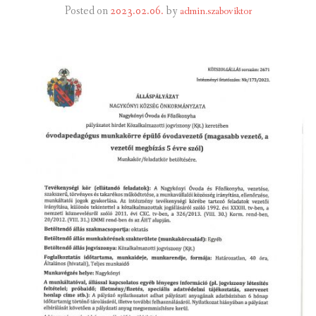
Posted on
2023.02.06.
by
admin.szaboviktor
INTÉZMÉNYEK
INFORMÁCIÓK
GALÉRIA
KAPCSOLAT
LETÖLTHETŐ NYOMTATVÁNYOK
VÁLASZTÁS 2026
TELEPÜLÉSIKÉPVISELŐI VAGYONNYILATKOZATOK – 2026.
ÉV
ROMA NEMZETISÉGI ÖNKORMÁNYZATI KÉPVISELŐK
VAGYONNYILATKOZATA – 2026. ÉV