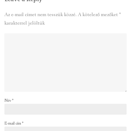
Az e-mail címet nem tesszük közzé.
A kötelező mezőket
*
karakterrel jelöltük
Név
*
E-mail cím
*