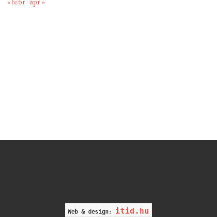
« febr
ápr »
itid.hu
Web & design: