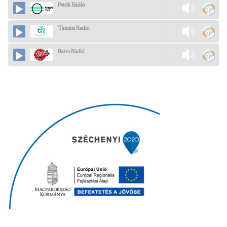
Petőfi Rádió
Tamási Radio
Retro Rádió