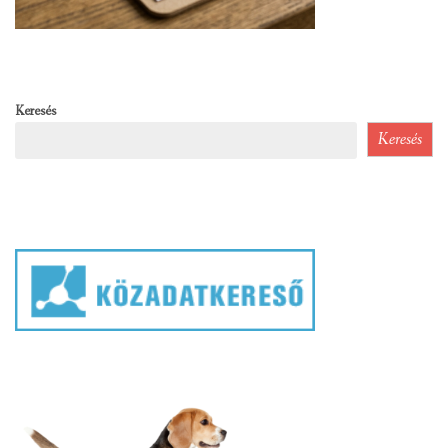
Keresés
Keresés