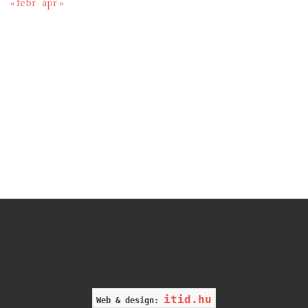
« febr
ápr »
itid.hu
Web & design: