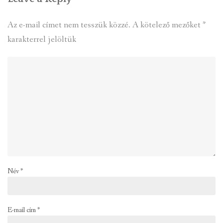
Az e-mail címet nem tesszük közzé.
A kötelező mezőket
*
karakterrel jelöltük
Név
*
E-mail cím
*