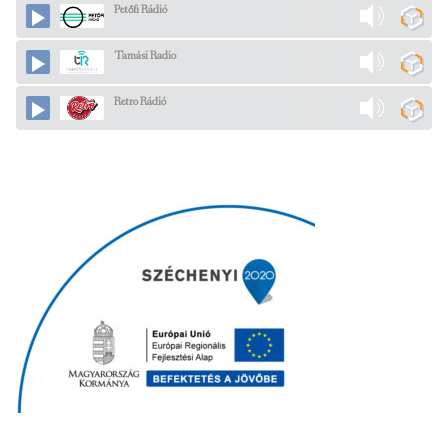
Petőfi Rádió
Tamási Radio
Retro Rádió