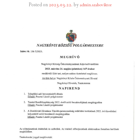
Posted on
2023.03.22.
by
admin.szaboviktor
INTÉZMÉNYEK
INFORMÁCIÓK
GALÉRIA
KAPCSOLAT
LETÖLTHETŐ NYOMTATVÁNYOK
VÁLASZTÁS 2026
TELEPÜLÉSIKÉPVISELŐI VAGYONNYILATKOZATOK – 2026.
ÉV
ROMA NEMZETISÉGI ÖNKORMÁNYZATI KÉPVISELŐK
VAGYONNYILATKOZATA – 2026. ÉV