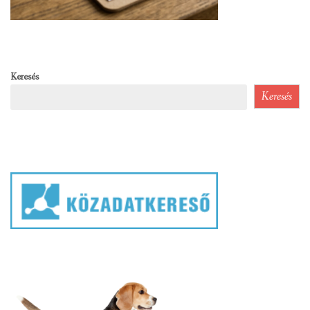
Keresés
Keresés