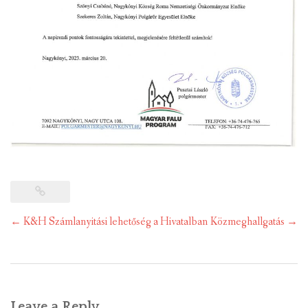
Post
←
K&H Számlanyitási lehetőség a Hivatalban
Közmeghallgatás
→
navigation
Leave a Reply