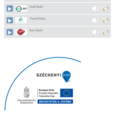
Petőfi Rádió
Tamási Radio
Retro Rádió