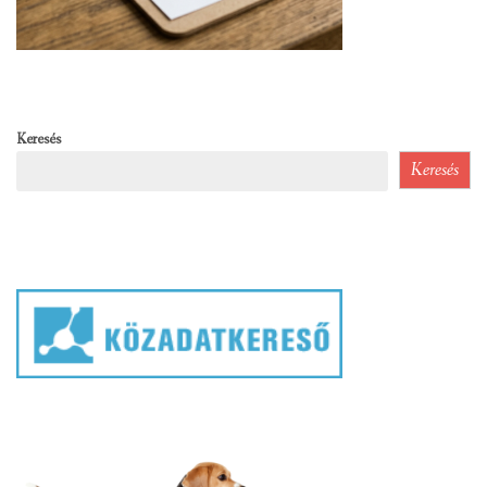
Keresés
Keresés