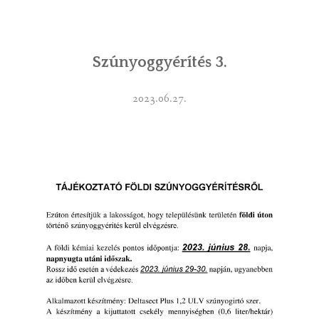
INTÉZMÉNYEK
Szúnyoggyérítés 3.
INFORMÁCIÓK
GALÉRIA
2023.06.27.
KAPCSOLAT
LETÖLTHETŐ NYOMTATVÁNYOK
VÁLASZTÁS 2026
TELEPÜLÉSIKÉPVISELŐI VAGYONNYILATKOZATOK – 2026.
ÉV
ROMA NEMZETISÉGI ÖNKORMÁNYZATI KÉPVISELŐK
VAGYONNYILATKOZATA – 2026. ÉV