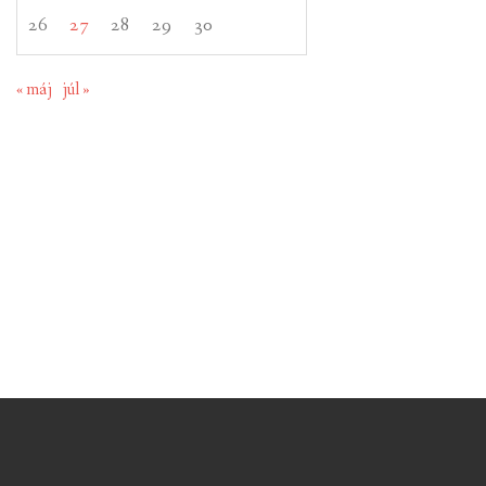
26
27
28
29
30
« máj
júl »