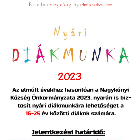
Posted on
2023.06.13.
by
admin.szaboviktor
INTÉZMÉNYEK
INFORMÁCIÓK
GALÉRIA
KAPCSOLAT
LETÖLTHETŐ NYOMTATVÁNYOK
VÁLASZTÁS 2026
TELEPÜLÉSIKÉPVISELŐI VAGYONNYILATKOZATOK – 2026.
ÉV
ROMA NEMZETISÉGI ÖNKORMÁNYZATI KÉPVISELŐK
VAGYONNYILATKOZATA – 2026. ÉV