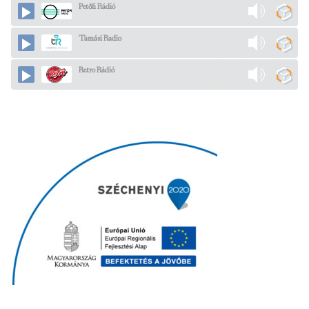
Petőfi Rádió
Tamási Radio
Retro Rádió