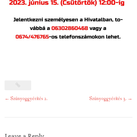
Post
←
Szúnyoggyérítés 2.
Szúnyoggyérítés 3.
→
navigation
Leave a Reply