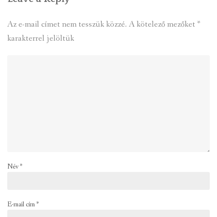
Az e-mail címet nem tesszük közzé.
A kötelező mezőket
*
karakterrel jelöltük
Név
*
E-mail cím
*