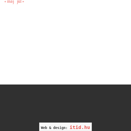
« máj
júl »
itid.hu
Web & design: