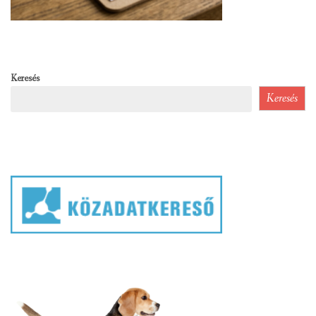
Keresés
Keresés