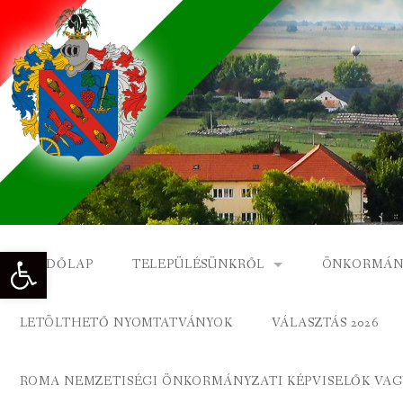
Skip
to
content
Eszköztár megnyitása
KEZDŐLAP
TELEPÜLÉSÜNKRŐL
ÖNKORMÁN
NAGYKÓNYI TÖRTÉNETE
NAGYKÓNY
LETÖLTHETŐ NYOMTATVÁNYOK
VÁLASZTÁS 2026
DÍSZPOLGÁROK
NAGYKÓNYI
ROMA NEMZETISÉGI ÖNKORMÁNYZATI KÉPVISELŐK VAGY
A KÖZSÉG FÖLDRAJZI NEVEI
ROMA ÖNK