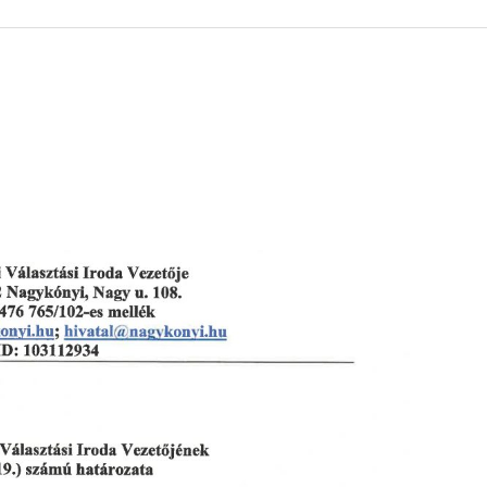
 KÖZZÉTÉTELI LISTA
ÓVODA
GYEPMESTERI SZOLGÁ
ZATI BIZOTTSÁG
RÓMAI KATOLIKUS PLÉBÁNIA
GYÓGYSZERTÁR
ETEK
HÁZIORVOSI RENDELÉ
ATOK
KÖRZETI MEGBÍZOTT
ÁSOK
POLGÁRŐR EGYESÜLE
I INFORMÁCIÓK
SZOCIÁLIS ELLÁTÁSOK
NOKI SZOLGÁLAT
VÉDŐNŐI SZOLGÁLAT
NDNOKI SZOLGÁLAT
TURIZMUS
LKOZTATÁSOK
HIRDETMÉNYEK
ELLÁTOTT JOGI KÉPVI