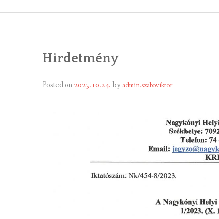
ÁLTALÁNOS
ÖNKORMÁNY
Hirdetmény
RENDEL
PÁLYÁZ
Posted on
2023.10.24.
by
admin.szaboviktor
TÁRSUL
VÁLASZTÁS
FALUGOND
TEMETŐGO
KÖZFOGLA