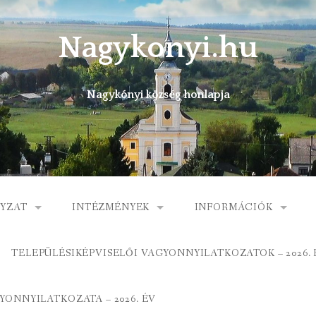
Nagykonyi.hu
Nagykónyi község honlapja
YZAT
INTÉZMÉNYEK
INFORMÁCIÓK
I KÖZSÉG ÖNKORMÁNYZATA
MŰVELŐDÉSI HÁZ
E-ÜGYINTÉZÉS
TELEPÜLÉSIKÉPVISELŐI VAGYONNYILATKOZATOK – 2026. 
 KÖZÖS ÖNKORMÁNYZATI HIVATAL
KÖNYVTÁR
FOGORVOSI RENDELÉ
ONNYILATKOZATA – 2026. ÉV
ORMÁNYZAT
ÁLTALÁNOS ISKOLA
GYERMEKJÓLÉTI SZOL