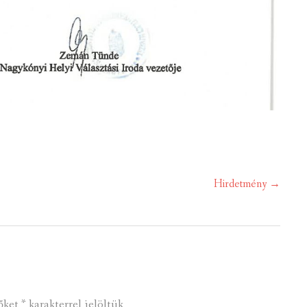
Hirdetmény
→
őket
*
karakterrel jelöltük