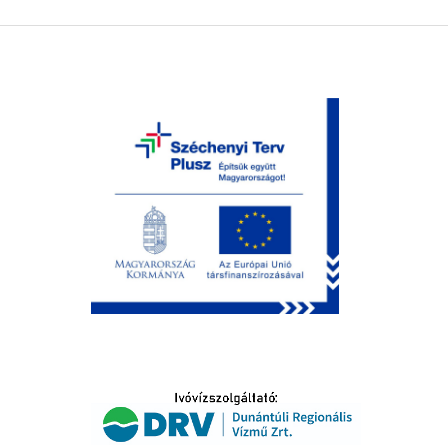
LTATÁS
IDŐSEK KÖSZÖNTÉSE
S
T
SELŐ