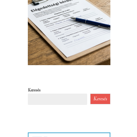
Keresés
Keresés