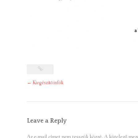
Post
←
Kiegészítő infók
navigation
Leave a Reply
Az e-mail címet nem tesszük közzé.
A kötelező mez