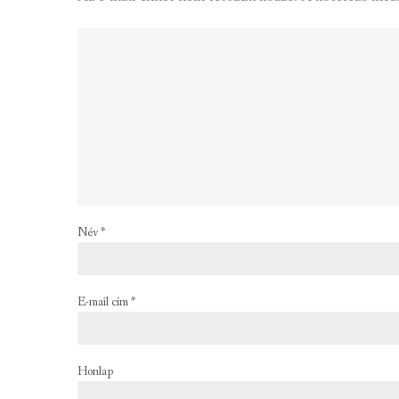
Név
*
E-mail cím
*
Honlap