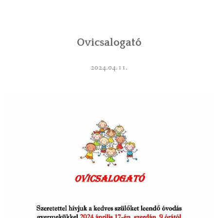
INTÉZMÉNYEK
Ovicsalogató
INFORMÁCIÓK
GALÉRIA
2024.04.11.
KAPCSOLAT
LETÖLTHETŐ NYOMTATVÁNYOK
VÁLASZTÁS 2026
TELEPÜLÉSIKÉPVISELŐI VAGYONNYILATKOZATOK – 2026.
ÉV
ROMA NEMZETISÉGI ÖNKORMÁNYZATI KÉPVISELŐK
VAGYONNYILATKOZATA – 2026. ÉV