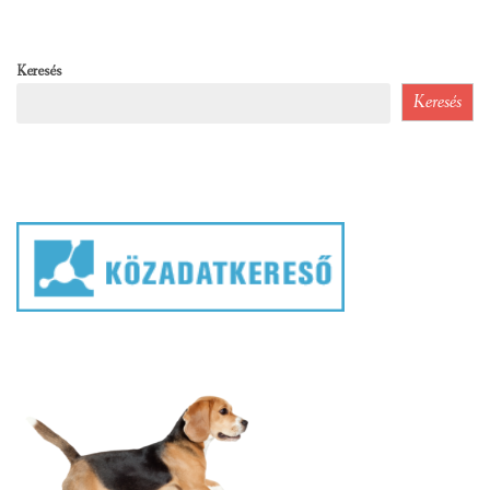
Keresés
Keresés