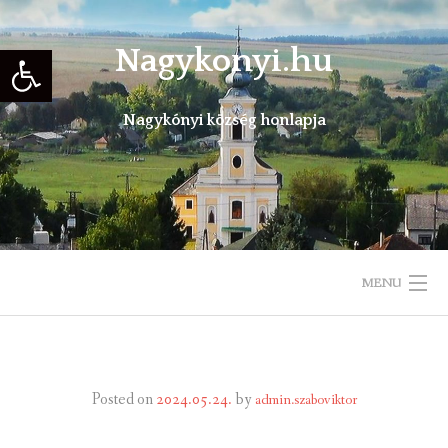
Skip
to
Eszköztár megnyitása
Nagykonyi.hu
content
Nagykónyi község honlapja
MENU
KEZDŐLAP
TELEPÜLÉSÜNKRŐL
Posted on
2024.05.24.
by
admin.szaboviktor
ÖNKORMÁNYZAT