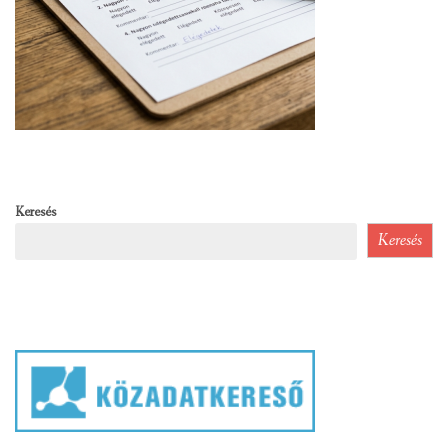
Keresés
Keresés