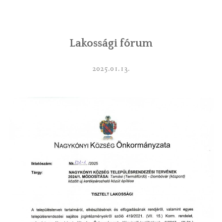
INTÉZMÉNYEK
Lakossági fórum
INFORMÁCIÓK
GALÉRIA
2025.01.13.
KAPCSOLAT
LETÖLTHETŐ NYOMTATVÁNYOK
VÁLASZTÁS 2026
TELEPÜLÉSIKÉPVISELŐI VAGYONNYILATKOZATOK – 2026.
ÉV
ROMA NEMZETISÉGI ÖNKORMÁNYZATI KÉPVISELŐK
VAGYONNYILATKOZATA – 2026. ÉV