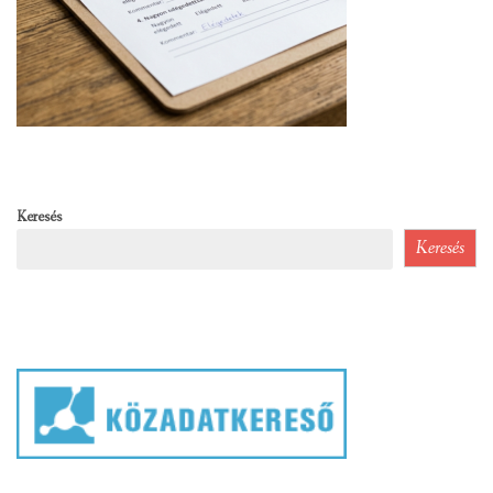
Keresés
Keresés