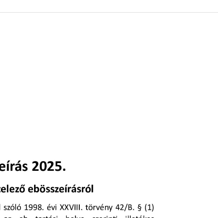
 KÖZZÉTÉTELI LISTA
ÓVODA
GYEPMESTERI SZOLGÁ
ZATI BIZOTTSÁG
RÓMAI KATOLIKUS PLÉBÁNIA
GYÓGYSZERTÁR
ETEK
HÁZIORVOSI RENDELÉ
ATOK
KÖRZETI MEGBÍZOTT
ÁSOK
POLGÁRŐR EGYESÜLE
I INFORMÁCIÓK
SZOCIÁLIS ELLÁTÁSOK
NOKI SZOLGÁLAT
VÉDŐNŐI SZOLGÁLAT
NDNOKI SZOLGÁLAT
TURIZMUS
LKOZTATÁSOK
HIRDETMÉNYEK
ELLÁTOTT JOGI KÉPVI