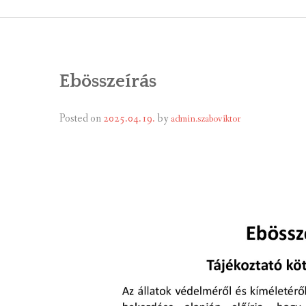
ÁLTALÁNOS
ÖNKORMÁNY
Ebösszeírás
RENDEL
PÁLYÁZ
Posted on
2025.04.19.
by
admin.szaboviktor
TÁRSUL
VÁLASZTÁS
FALUGOND
TEMETŐGO
KÖZFOGLA