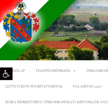
Skip
to
content
Eszköztár megnyitása
KEZDŐLAP
TELEPÜLÉSÜNKRŐL
ÖNKORMÁN
NAGYKÓNYI TÖRTÉNETE
NAGYKÓNY
LETÖLTHETŐ NYOMTATVÁNYOK
VÁLASZTÁS 2026
DÍSZPOLGÁROK
NAGYKÓNYI
ROMA NEMZETISÉGI ÖNKORMÁNYZATI KÉPVISELŐK VAGY
A KÖZSÉG FÖLDRAJZI NEVEI
ROMA ÖNK