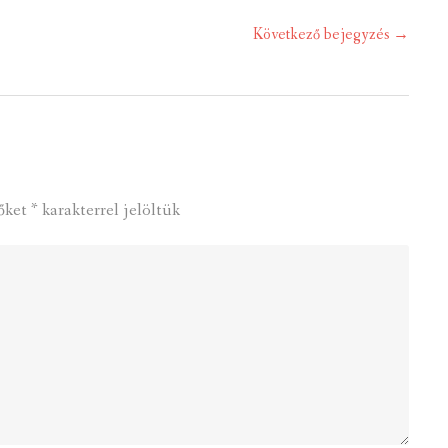
Következő bejegyzés
→
őket
*
karakterrel jelöltük