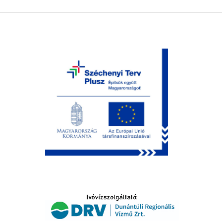
LTATÁS
IDŐSEK KÖSZÖNTÉSE
S
T
SELŐ