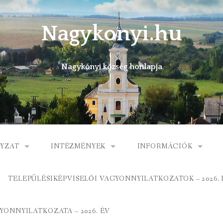
Nagykonyi.hu
Nagykónyi község honlapja
YZAT
INTÉZMÉNYEK
INFORMÁCIÓK
I KÖZSÉG ÖNKORMÁNYZATA
MŰVELŐDÉSI HÁZ
E-ÜGYINTÉZÉS
TELEPÜLÉSIKÉPVISELŐI VAGYONNYILATKOZATOK – 2026. 
 KÖZÖS ÖNKORMÁNYZATI HIVATAL
KÖNYVTÁR
FOGORVOSI RENDELÉ
ONNYILATKOZATA – 2026. ÉV
ORMÁNYZAT
ÁLTALÁNOS ISKOLA
GYERMEKJÓLÉTI SZOL