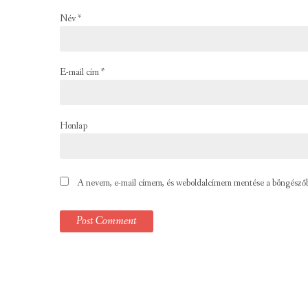
Név
*
E-mail cím
*
Honlap
A nevem, e-mail címem, és weboldalcímem mentése a böngésző