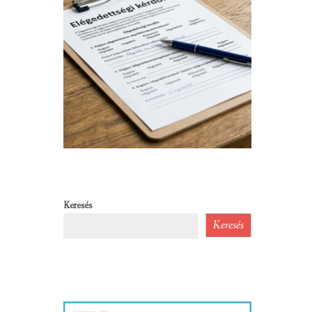
Keresés
Keresés