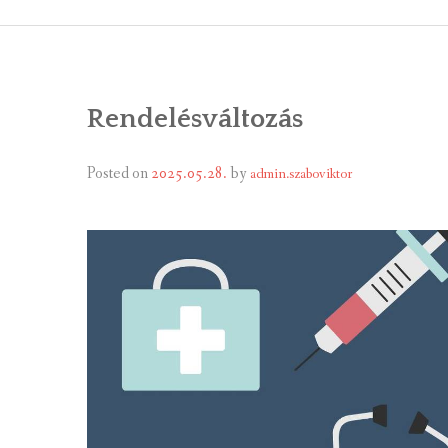
ÁLTALÁNOS
ÖNKORMÁNY
Rendelésváltozás
RENDEL
PÁLYÁZ
Posted on
2025.05.28.
by
admin.szaboviktor
TÁRSUL
VÁLASZTÁS
FALUGOND
TEMETŐGO
KÖZFOGLA