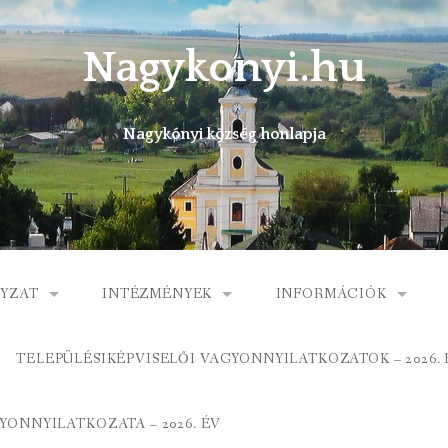
Nagykonyi.hu
Nagykónyi község honlapja
YZAT
INTÉZMÉNYEK
INFORMÁCIÓK
I KÖZSÉG ÖNKORMÁNYZATA
MŰVELŐDÉSI HÁZ
E-ÜGYINTÉZÉS
TELEPÜLÉSIKÉPVISELŐI VAGYONNYILATKOZATOK – 2026. 
 KÖZÖS ÖNKORMÁNYZATI HIVATAL
KÖNYVTÁR
FOGORVOSI RENDELÉ
ONNYILATKOZATA – 2026. ÉV
ORMÁNYZAT
ÁLTALÁNOS ISKOLA
GYERMEKJÓLÉTI SZOL