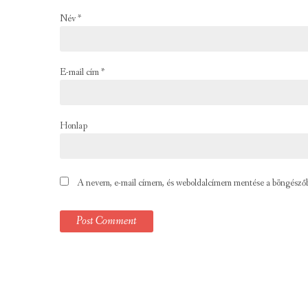
Név
*
E-mail cím
*
Honlap
A nevem, e-mail címem, és weboldalcímem mentése a böngésző