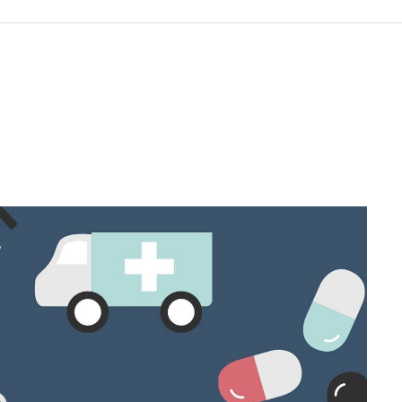
 KÖZZÉTÉTELI LISTA
ÓVODA
GYEPMESTERI SZOLGÁ
ZATI BIZOTTSÁG
RÓMAI KATOLIKUS PLÉBÁNIA
GYÓGYSZERTÁR
ETEK
HÁZIORVOSI RENDELÉ
ATOK
KÖRZETI MEGBÍZOTT
ÁSOK
POLGÁRŐR EGYESÜLE
I INFORMÁCIÓK
SZOCIÁLIS ELLÁTÁSOK
NOKI SZOLGÁLAT
VÉDŐNŐI SZOLGÁLAT
NDNOKI SZOLGÁLAT
TURIZMUS
LKOZTATÁSOK
HIRDETMÉNYEK
ELLÁTOTT JOGI KÉPVI