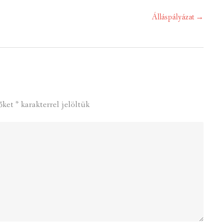
Álláspályázat
→
őket
*
karakterrel jelöltük