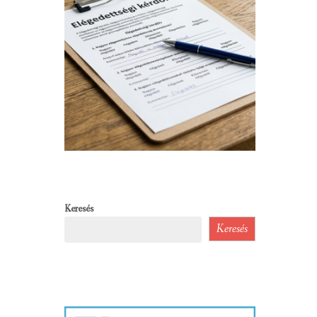
Keresés
Keresés