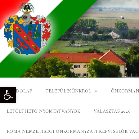
Skip
to
content
Eszköztár megnyitása
KEZDŐLAP
TELEPÜLÉSÜNKRŐL
ÖNKORMÁN
NAGYKÓNYI TÖRTÉNETE
NAGYKÓNY
LETÖLTHETŐ NYOMTATVÁNYOK
VÁLASZTÁS 2026
DÍSZPOLGÁROK
NAGYKÓNYI
ROMA NEMZETISÉGI ÖNKORMÁNYZATI KÉPVISELŐK VAGY
A KÖZSÉG FÖLDRAJZI NEVEI
ROMA ÖNK