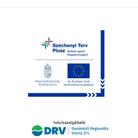
LTATÁS
IDŐSEK KÖSZÖNTÉSE
S
T
SELŐ