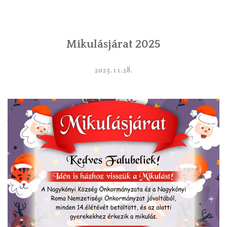
INTÉZMÉNYEK
Mikulásjárat 2025
INFORMÁCIÓK
GALÉRIA
2025.11.28.
KAPCSOLAT
LETÖLTHETŐ NYOMTATVÁNYOK
VÁLASZTÁS 2026
TELEPÜLÉSIKÉPVISELŐI VAGYONNYILATKOZATOK – 2026.
ÉV
ROMA NEMZETISÉGI ÖNKORMÁNYZATI KÉPVISELŐK
VAGYONNYILATKOZATA – 2026. ÉV