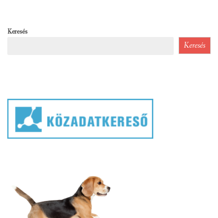
Keresés
Keresés