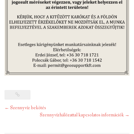
Post
←
Szennyvíz bekötés
navigation
Szennyvízhálózattal kapcsolatos információk
→