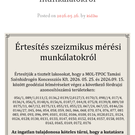
INTÉZMÉNYEK
Posted on
2026.05.26.
by
itid.hu
INFORMÁCIÓK
GALÉRIA
KAPCSOLAT
LETÖLTHETŐ NYOMTATVÁNYOK
VÁLASZTÁS 2026
TELEPÜLÉSIKÉPVISELŐI VAGYONNYILATKOZATOK – 2026.
ÉV
ROMA NEMZETISÉGI ÖNKORMÁNYZATI KÉPVISELŐK
VAGYONNYILATKOZATA – 2026. ÉV