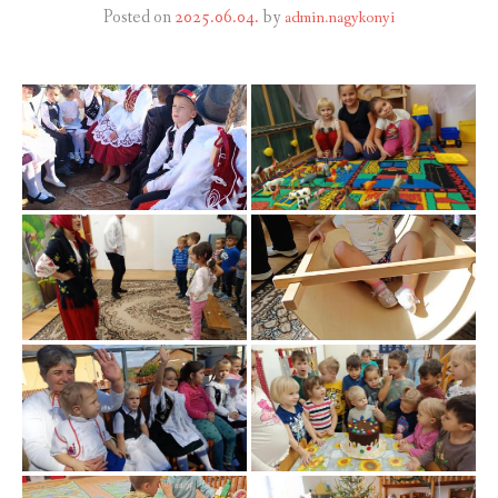
Posted on
2025.06.04.
by
admin.nagykonyi
INTÉZMÉNYEK
INFORMÁCIÓK
GALÉRIA
KAPCSOLAT
LETÖLTHETŐ NYOMTATVÁNYOK
VÁLASZTÁS 2026
TELEPÜLÉSIKÉPVISELŐI VAGYONNYILATKOZATOK – 2026.
ÉV
ROMA NEMZETISÉGI ÖNKORMÁNYZATI KÉPVISELŐK
VAGYONNYILATKOZATA – 2026. ÉV