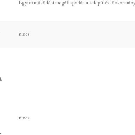
Együttműködési megállapodás a települési önkormány
e
t
nincs
k
nincs
z