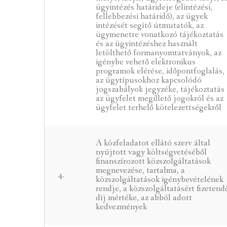
ügyintézés határideje (elintézési,
fellebbezési határidő), az ügyek
intézését segítő útmutatók, az
ügymenetre vonatkozó tájékoztatás
és az ügyintézéshez használt
letölthető formanyomtatványok, az
igénybe vehető elektronikus
programok elérése, időpontfoglalás,
az ügytípusokhoz kapcsolódó
jogszabályok jegyzéke, tájékoztatás
az ügyfelet megillető jogokról és az
ügyfelet terhelő kötelezettségekről
A közfeladatot ellátó szerv által
nyújtott vagy költségvetéséből
finanszírozott közszolgáltatások
megnevezése, tartalma, a
4.
közszolgáltatások igénybevételének
rendje, a közszolgáltatásért fizetend
díj mértéke, az abból adott
kedvezmények