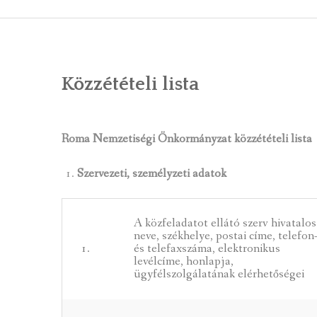
ÁLTALÁNOS
ÖNKORMÁNY
Közzétételi lista
RENDEL
PÁLYÁZ
Roma Nemzetiségi Önkormányzat közzétételi lista
TÁRSUL
Szervezeti, személyzeti adatok
VÁLASZTÁS
FALUGOND
A közfeladatot ellátó szerv hivatalos
neve, székhelye, postai címe, telefon
1.
és telefaxszáma, elektronikus
TEMETŐGO
levélcíme, honlapja,
ügyfélszolgálatának elérhetőségei
KÖZFOGLA