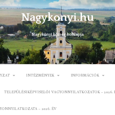
Nagykonyi.hu
Nagykónyi község honlapja
YZAT
INTÉZMÉNYEK
INFORMÁCIÓK
I KÖZSÉG ÖNKORMÁNYZATA
MŰVELŐDÉSI HÁZ
E-ÜGYINTÉZÉS
TELEPÜLÉSIKÉPVISELŐI VAGYONNYILATKOZATOK – 2026. 
 KÖZÖS ÖNKORMÁNYZATI HIVATAL
KÖNYVTÁR
FOGORVOSI RENDELÉ
ONNYILATKOZATA – 2026. ÉV
ORMÁNYZAT
ÁLTALÁNOS ISKOLA
GYERMEKJÓLÉTI SZOL