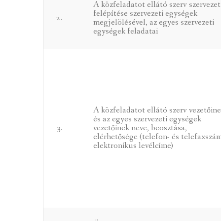
A közfeladatot ellátó szerv szervezet
felépítése szervezeti egységek
2.
megjelölésével, az egyes szervezeti
egységek feladatai
A közfeladatot ellátó szerv vezetőin
és az egyes szervezeti egységek
3.
vezetőinek neve, beosztása,
elérhetősége (telefon- és telefaxszá
elektronikus levélcíme)