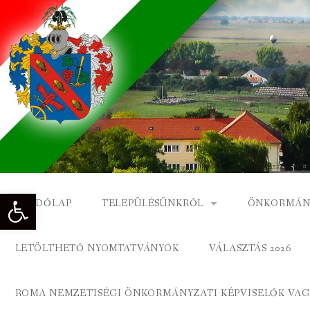
Skip
to
content
Eszköztár megnyitása
KEZDŐLAP
TELEPÜLÉSÜNKRŐL
ÖNKORMÁN
NAGYKÓNYI TÖRTÉNETE
NAGYKÓNY
LETÖLTHETŐ NYOMTATVÁNYOK
VÁLASZTÁS 2026
DÍSZPOLGÁROK
NAGYKÓNYI
ROMA NEMZETISÉGI ÖNKORMÁNYZATI KÉPVISELŐK VAGY
A KÖZSÉG FÖLDRAJZI NEVEI
ROMA ÖNK