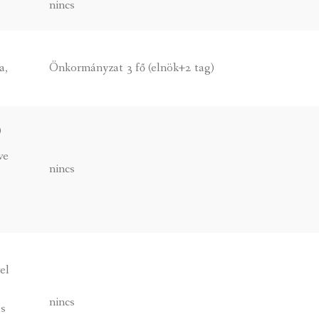
nincs
a,
Önkormányzat 3 fő (elnök+2 tag)
)
ve
nincs
el
,
nincs
us