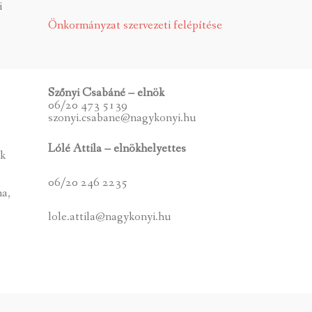
i
Önkormányzat szervezeti felépítése
Szőnyi Csabáné – elnök
06/20 473 5139
szonyi.csabane@nagykonyi.hu
Lólé Attila – elnökhelyettes
ek
06/20 246 2235
ma,
lole.attila@nagykonyi.hu