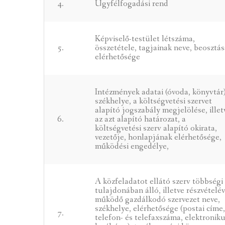
4.
Ügyfélfogadási rend
Képviselő-testület létszáma,
5.
összetétele, tagjainak neve, beosztás
elérhetősége
Intézmények adatai (óvoda, könyvtár
székhelye, a költségvetési szervet
alapító jogszabály megjelölése, illet
6.
az azt alapító határozat, a
költségvetési szerv alapító okirata,
vezetője, honlapjának elérhetősége,
működési engedélye,
A közfeladatot ellátó szerv többségi
tulajdonában álló, illetve részvételév
működő gazdálkodó szervezet neve,
székhelye, elérhetősége (postai címe
7.
telefon- és telefaxszáma, elektronik