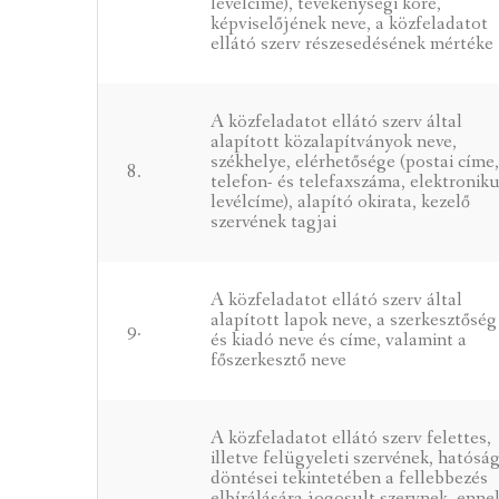
levélcíme), tevékenységi köre,
képviselőjének neve, a közfeladatot
ellátó szerv részesedésének mértéke
A közfeladatot ellátó szerv által
alapított közalapítványok neve,
székhelye, elérhetősége (postai címe
8.
telefon- és telefaxszáma, elektronik
levélcíme), alapító okirata, kezelő
szervének tagjai
A közfeladatot ellátó szerv által
alapított lapok neve, a szerkesztőség
9.
és kiadó neve és címe, valamint a
főszerkesztő neve
A közfeladatot ellátó szerv felettes,
illetve felügyeleti szervének, hatóság
döntései tekintetében a fellebbezés
elbírálására jogosult szervnek, enne