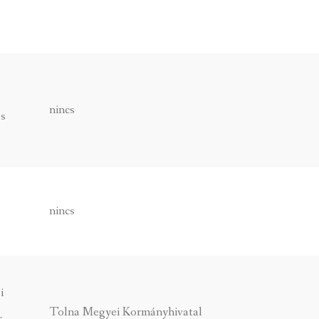
,
nincs
us
nincs
i
Tolna Megyei Kormányhivatal
k