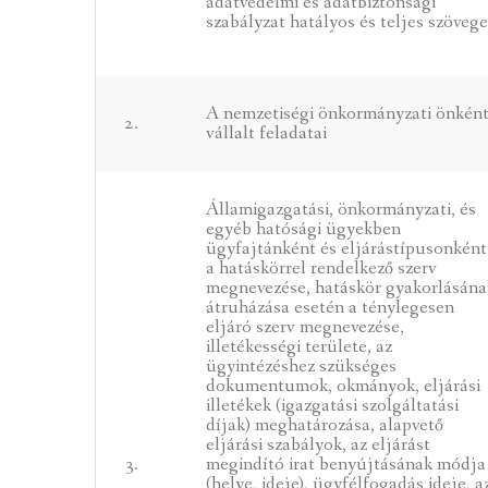
adatvédelmi és adatbiztonsági
szabályzat hatályos és teljes szöveg
A nemzetiségi önkormányzati önkén
2.
vállalt feladatai
Államigazgatási, önkormányzati, és
egyéb hatósági ügyekben
ügyfajtánként és eljárástípusonként
a hatáskörrel rendelkező szerv
megnevezése, hatáskör gyakorlásána
átruházása esetén a ténylegesen
eljáró szerv megnevezése,
illetékességi területe, az
ügyintézéshez szükséges
dokumentumok, okmányok, eljárási
illetékek (igazgatási szolgáltatási
díjak) meghatározása, alapvető
eljárási szabályok, az eljárást
3.
megindító irat benyújtásának módja
(helye, ideje), ügyfélfogadás ideje, a