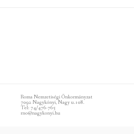
 KÖZZÉTÉTELI LISTA
ÓVODA
GYEPMESTERI SZOLGÁ
ZATI BIZOTTSÁG
RÓMAI KATOLIKUS PLÉBÁNIA
GYÓGYSZERTÁR
ETEK
HÁZIORVOSI RENDELÉ
ATOK
KÖRZETI MEGBÍZOTT
ÁSOK
POLGÁRŐR EGYESÜLE
I INFORMÁCIÓK
SZOCIÁLIS ELLÁTÁSOK
NOKI SZOLGÁLAT
VÉDŐNŐI SZOLGÁLAT
Roma Nemzetiségi Önkormányzat
-
7092 Nagykónyi, Nagy u.108.
NDNOKI SZOLGÁLAT
TURIZMUS
Tel: 74/476-765
rno@nagykonyi.hu
LKOZTATÁSOK
HIRDETMÉNYEK
ELLÁTOTT JOGI KÉPVI