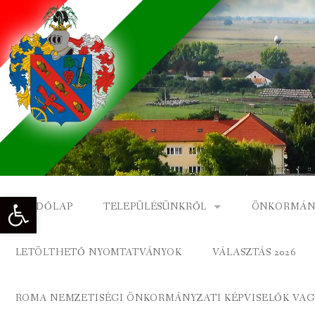
Skip
to
content
Eszköztár megnyitása
KEZDŐLAP
TELEPÜLÉSÜNKRŐL
ÖNKORMÁN
NAGYKÓNYI TÖRTÉNETE
NAGYKÓNY
LETÖLTHETŐ NYOMTATVÁNYOK
VÁLASZTÁS 2026
DÍSZPOLGÁROK
NAGYKÓNYI
ROMA NEMZETISÉGI ÖNKORMÁNYZATI KÉPVISELŐK VAGY
A KÖZSÉG FÖLDRAJZI NEVEI
ROMA ÖNK