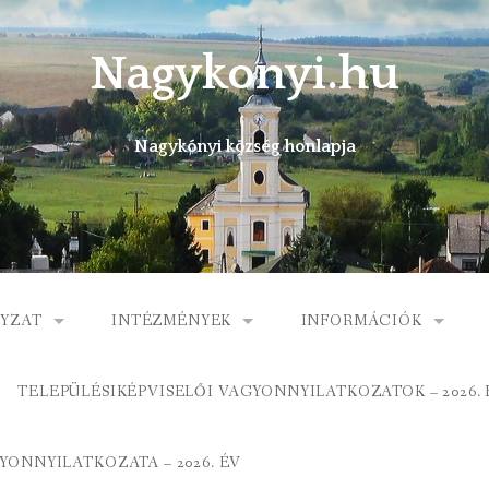
Nagykonyi.hu
Nagykónyi község honlapja
YZAT
INTÉZMÉNYEK
INFORMÁCIÓK
I KÖZSÉG ÖNKORMÁNYZATA
MŰVELŐDÉSI HÁZ
E-ÜGYINTÉZÉS
TELEPÜLÉSIKÉPVISELŐI VAGYONNYILATKOZATOK – 2026. 
 KÖZÖS ÖNKORMÁNYZATI HIVATAL
KÖNYVTÁR
FOGORVOSI RENDELÉ
ONNYILATKOZATA – 2026. ÉV
ORMÁNYZAT
ÁLTALÁNOS ISKOLA
GYERMEKJÓLÉTI SZOL