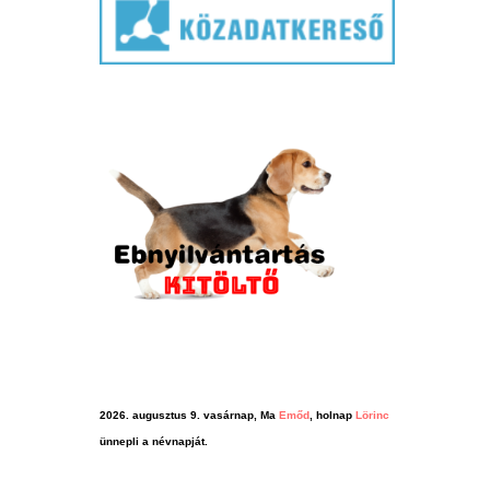
2026. augusztus 9. vasárnap, Ma
Emőd
, holnap
Lörinc
ünnepli a névnapját.