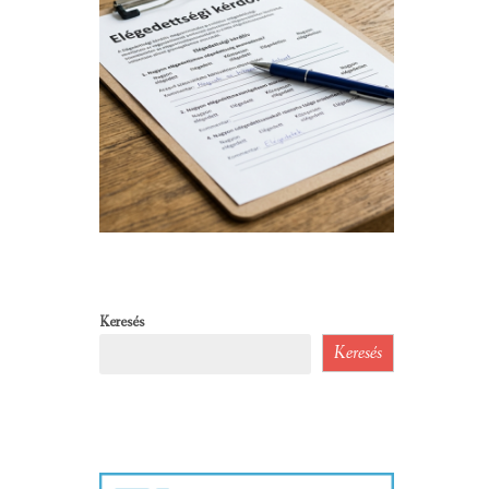
Keresés
Keresés