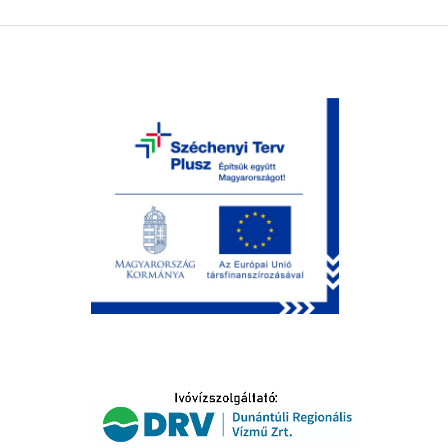
LTATÁS
IDŐSEK KÖSZÖNTÉSE
S
T
SELŐ