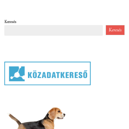
Keresés
Keresés