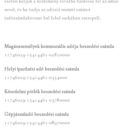
esetén kérjük a közlemény rovatba tüntesse fel az
adózó
nevét
, és ha tudja az adózói
mutató
számot
(adószámlakivonat bal felső sarkában szerepel).
Magánszemélyek kommunális adója beszedési számla
11746029-15414461-02820000
Helyi iparűzési adó beszedési számla
11746029-15414461-0354000
Késedelmi pótlék beszedési számla
11746029-15414461-03780000
Gépjárműadó beszedési számla
11746029-15414461-08970000