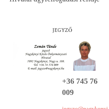
INTÉZMÉNYEK
INFORMÁCIÓK
JEGYZŐ
GALÉRIA
KAPCSOLAT
LETÖLTHETŐ NYOMTATVÁNYOK
VÁLASZTÁS 2026
+36 745 76
TELEPÜLÉSIKÉPVISELŐI VAGYONNYILATKOZATOK – 2026.
ÉV
009
ROMA NEMZETISÉGI ÖNKORMÁNYZATI KÉPVISELŐK
VAGYONNYILATKOZATA – 2026. ÉV
jegyzo@nagykonyi