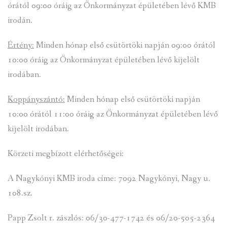
órától 09:00 óráig az Önkormányzat épületében lévő KMB
irodán.
Értény:
Minden hónap első csütörtöki napján 09:00 órától
10:00 óráig az Önkormányzat épületében lévő kijelölt
irodában.
Koppányszántó:
Minden hónap első csütörtöki napján
10:00 órától 11:00 óráig az Önkormányzat épületében lévő
kijelölt irodában.
Körzeti megbízott elérhetőségei:
A Nagykónyi KMB iroda címe: 7092 Nagykónyi, Nagy u.
108.sz.
Papp Zsolt r. zászlós: 06/30-477-1742 és 06/20-505-2364