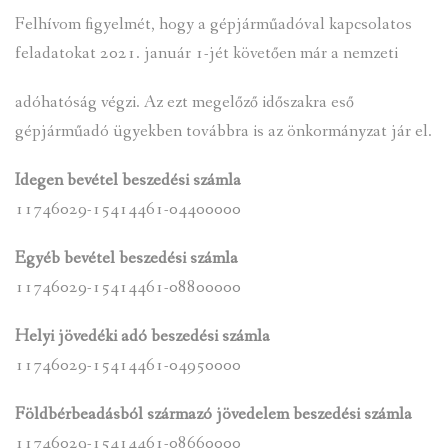
Felhívom figyelmét, hogy a gépjárműadóval kapcsolatos
feladatokat 2021. január 1-jét követően már a nemzeti
adóhatóság végzi. Az ezt megelőző időszakra eső
gépjárműadó ügyekben továbbra is az önkormányzat jár el.
Idegen bevétel beszedési számla
11746029-15414461-04400000
Egyéb bevétel beszedési számla
11746029-15414461-08800000
Helyi jövedéki adó beszedési számla
11746029-15414461-04950000
Földbérbeadásból származó jövedelem beszedési számla
11746029-15414461-08660000