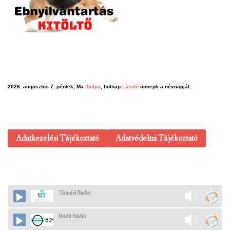
2026. augusztus 7. péntek, Ma
Ibolya
, holnap
László
ünnepli a névnapját.
Adatkezelési Tájékoztató
Adatvédelmi Tájékoztató
Tamási Radio
Petőfi Rádió