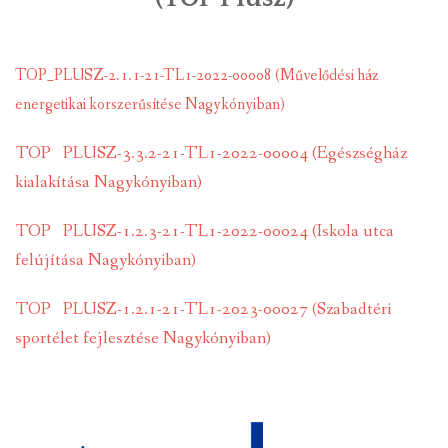
INTÉZMÉNYEK
TOP_PLUSZ-2.1.1-21-TL1-2022-00008 (Művelődési ház
INFORMÁCIÓK
energetikai korszerűsítése Nagykónyiban)
GALÉRIA
TOP PLUSZ-3.3.2-21-TL1-2022-00004 (Egészségház
kialakítása Nagykónyiban)
KAPCSOLAT
TOP PLUSZ-1.2.3-21-TL1-2022-00024 (Iskola utca
LETÖLTHETŐ NYOMTATVÁNYOK
felújítása Nagykónyiban)
VÁLASZTÁS 2026
TOP PLUSZ-1.2.1-21-TL1-2023-00027 (Szabadtéri
TELEPÜLÉSIKÉPVISELŐI VAGYONNYILATKOZATOK – 2026.
sportélet fejlesztése Nagykónyiban)
ÉV
ROMA NEMZETISÉGI ÖNKORMÁNYZATI KÉPVISELŐK
VAGYONNYILATKOZATA – 2026. ÉV