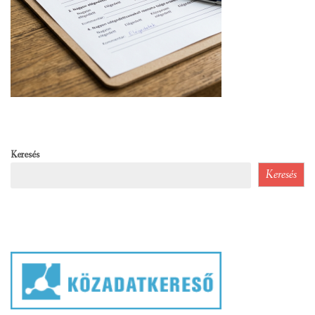
Keresés
Keresés