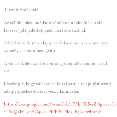
Tisztelt Érdeklődő!
Az alábbi linken található kérdéssor a településen élő
lakosság elégedettségének mérésére szolgál.
A kitöltés önkéntes alapú, továbbá anonim és semmilyen
személyes adatot nem gyűjt!
A válaszok elemzésére kizárólag települési szinten kerül
sor.
Köszönjük, hogy válaszaival hozzájárul a települési szintű
adatgyűjtéshez és részt vesz a kutatásban!
https://docs.google.com/forms/d/e/1FAIpQLScsZOgwea7J
2T6JQ2ImLoqEC4x_L_NPBPB_NozLhg/viewform?