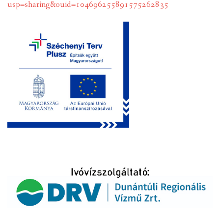
usp=sharing&ouid=104696255891575262835