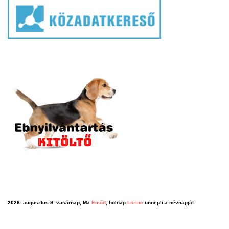
2026. augusztus 9. vasárnap, Ma
Emőd
, holnap
Lörinc
ünnepli a névnapját.