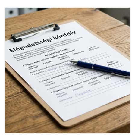
INTÉZMÉNYEK
INFORMÁCIÓK
GALÉRIA
KAPCSOLAT
LETÖLTHETŐ NYOMTATVÁNYOK
VÁLASZTÁS 2026
TELEPÜLÉSIKÉPVISELŐI VAGYONNYILATKOZATOK – 2026.
ÉV
ROMA NEMZETISÉGI ÖNKORMÁNYZATI KÉPVISELŐK
VAGYONNYILATKOZATA – 2026. ÉV