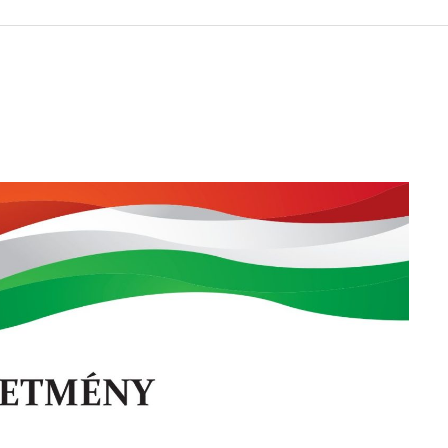
 KÖZZÉTÉTELI LISTA
ÓVODA
GYEPMESTERI SZOLGÁ
ZATI BIZOTTSÁG
RÓMAI KATOLIKUS PLÉBÁNIA
GYÓGYSZERTÁR
ETEK
HÁZIORVOSI RENDELÉ
ATOK
KÖRZETI MEGBÍZOTT
ÁSOK
POLGÁRŐR EGYESÜLE
I INFORMÁCIÓK
SZOCIÁLIS ELLÁTÁSOK
NOKI SZOLGÁLAT
VÉDŐNŐI SZOLGÁLAT
NDNOKI SZOLGÁLAT
TURIZMUS
LKOZTATÁSOK
HIRDETMÉNYEK
ELLÁTOTT JOGI KÉPVI