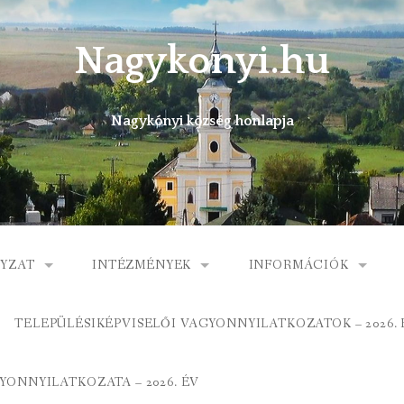
Nagykonyi.hu
Nagykónyi község honlapja
YZAT
INTÉZMÉNYEK
INFORMÁCIÓK
I KÖZSÉG ÖNKORMÁNYZATA
MŰVELŐDÉSI HÁZ
E-ÜGYINTÉZÉS
TELEPÜLÉSIKÉPVISELŐI VAGYONNYILATKOZATOK – 2026. 
 KÖZÖS ÖNKORMÁNYZATI HIVATAL
KÖNYVTÁR
FOGORVOSI RENDELÉ
ONNYILATKOZATA – 2026. ÉV
ORMÁNYZAT
ÁLTALÁNOS ISKOLA
GYERMEKJÓLÉTI SZOL