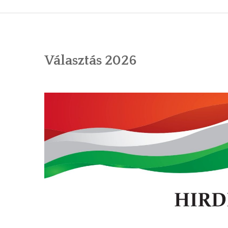
ÁLTALÁNOS
ÖNKORMÁNY
Választás 2026
RENDEL
PÁLYÁZ
TÁRSUL
VÁLASZTÁS
FALUGOND
TEMETŐGO
KÖZFOGLA