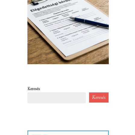
Keresés
Keresés