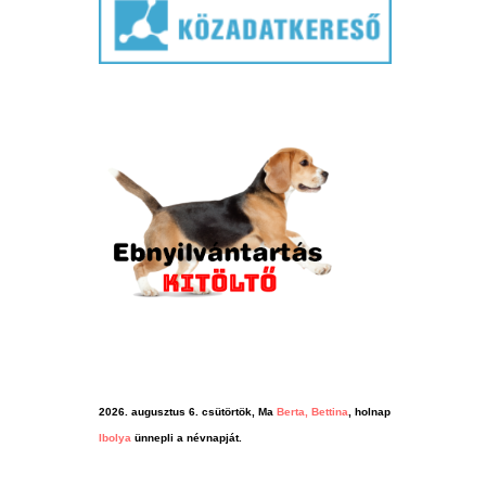
2026. augusztus 6. csütörtök, Ma
Berta, Bettina
, holnap
Ibolya
ünnepli a névnapját.