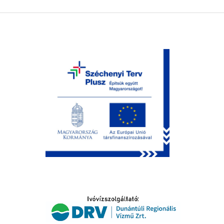
LTATÁS
IDŐSEK KÖSZÖNTÉSE
S
T
SELŐ