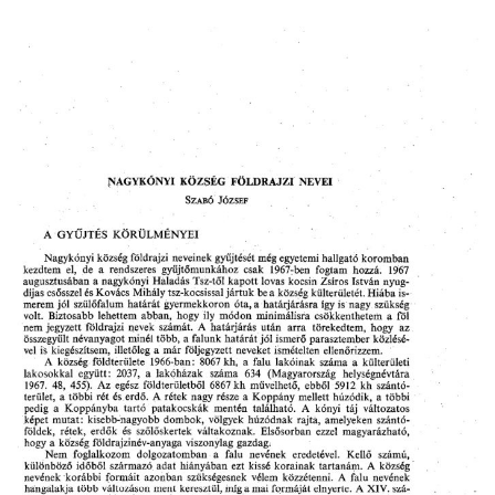
INTÉZMÉNYEK
INFORMÁCIÓK
GALÉRIA
KAPCSOLAT
LETÖLTHETŐ NYOMTATVÁNYOK
VÁLASZTÁS 2026
TELEPÜLÉSIKÉPVISELŐI VAGYONNYILATKOZATOK – 2026.
ÉV
ROMA NEMZETISÉGI ÖNKORMÁNYZATI KÉPVISELŐK
VAGYONNYILATKOZATA – 2026. ÉV