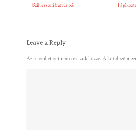
Post
←
Szilveszteri batyus bál
Tájékoztat
navigation
Leave a Reply
Az e-mail címet nem tesszük közzé.
A kötelező mez