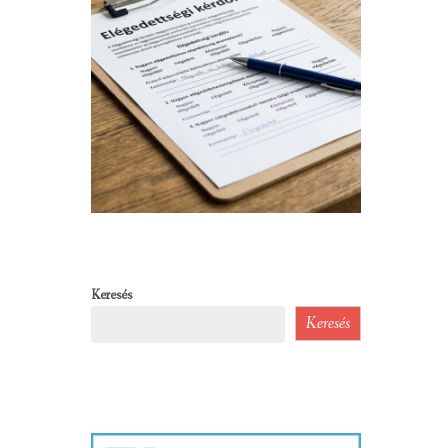
Keresés
Keresés