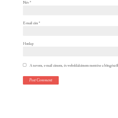
Név
*
E-mail cím
*
Honlap
A nevem, e-mail címem, és weboldalcímem mentése a böngésző