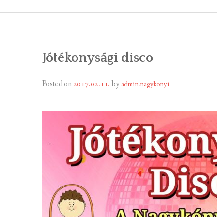
ÁLTALÁNOS
ÖNKORMÁNY
Jótékonysági disco
RENDEL
PÁLYÁZ
Posted on
2017.02.11.
by
admin.nagykonyi
TÁRSUL
VÁLASZTÁS
FALUGOND
TEMETŐGO
KÖZFOGLA