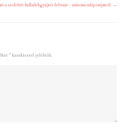
ó a szelektív hulladékgyűjtés február – márciusi időpontjairól:
→
őket
*
karakterrel jelöltük