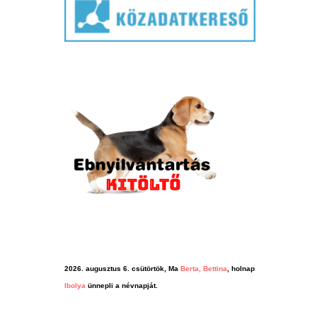
2026. augusztus 6. csütörtök, Ma
Berta, Bettina
, holnap
Ibolya
ünnepli a névnapját.