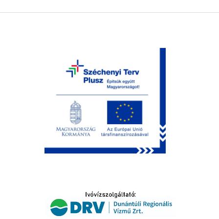
LTATÁS
IDŐSEK KÖSZÖNTÉSE
S
T
SELŐ