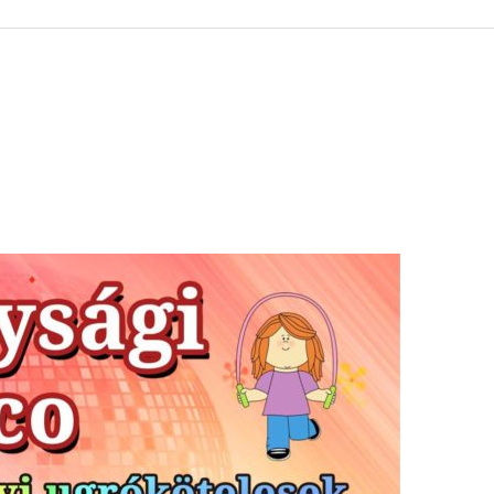
 KÖZZÉTÉTELI LISTA
ÓVODA
GYEPMESTERI SZOLGÁ
ZATI BIZOTTSÁG
RÓMAI KATOLIKUS PLÉBÁNIA
GYÓGYSZERTÁR
ETEK
HÁZIORVOSI RENDELÉ
ATOK
KÖRZETI MEGBÍZOTT
ÁSOK
POLGÁRŐR EGYESÜLE
I INFORMÁCIÓK
SZOCIÁLIS ELLÁTÁSOK
NOKI SZOLGÁLAT
VÉDŐNŐI SZOLGÁLAT
NDNOKI SZOLGÁLAT
TURIZMUS
LKOZTATÁSOK
HIRDETMÉNYEK
ELLÁTOTT JOGI KÉPVI