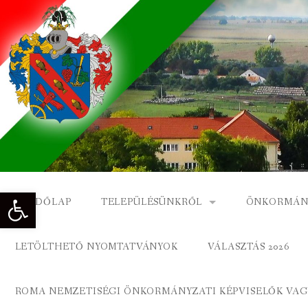
Skip
to
content
Eszköztár megnyitása
KEZDŐLAP
TELEPÜLÉSÜNKRŐL
ÖNKORMÁN
NAGYKÓNYI TÖRTÉNETE
NAGYKÓNY
LETÖLTHETŐ NYOMTATVÁNYOK
VÁLASZTÁS 2026
DÍSZPOLGÁROK
NAGYKÓNYI
ROMA NEMZETISÉGI ÖNKORMÁNYZATI KÉPVISELŐK VAGY
A KÖZSÉG FÖLDRAJZI NEVEI
ROMA ÖNK