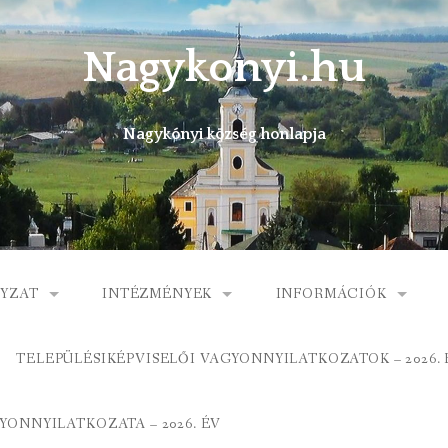
Nagykonyi.hu
Nagykónyi község honlapja
YZAT
INTÉZMÉNYEK
INFORMÁCIÓK
I KÖZSÉG ÖNKORMÁNYZATA
MŰVELŐDÉSI HÁZ
E-ÜGYINTÉZÉS
TELEPÜLÉSIKÉPVISELŐI VAGYONNYILATKOZATOK – 2026. 
 KÖZÖS ÖNKORMÁNYZATI HIVATAL
KÖNYVTÁR
FOGORVOSI RENDELÉ
ONNYILATKOZATA – 2026. ÉV
ORMÁNYZAT
ÁLTALÁNOS ISKOLA
GYERMEKJÓLÉTI SZOL