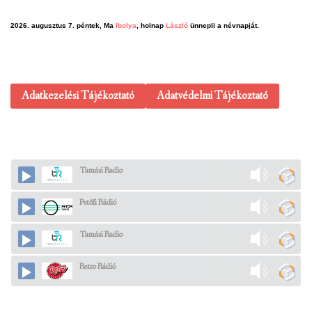
2026. augusztus 7. péntek, Ma
Ibolya
, holnap
László
ünnepli a névnapját.
Adatkezelési Tájékoztató
Adatvédelmi Tájékoztató
Tamási Radio
Petőfi Rádió
Tamási Radio
Retro Rádió