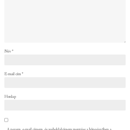
Név
*
E-mail cím
*
Honlap
A nevem, e-mail címem, és weboldalcímem mentése a böngészőben a