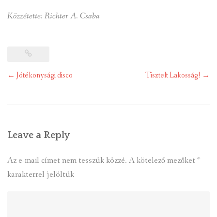
Közzétette: Richter A. Csaba
Post
←
Jótékonysági disco
Tisztelt Lakosság!
→
navigation
Leave a Reply
Az e-mail címet nem tesszük közzé.
A kötelező mezőket
*
karakterrel jelöltük