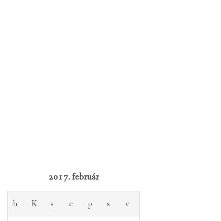
2017. február
h
K
s
c
p
s
v