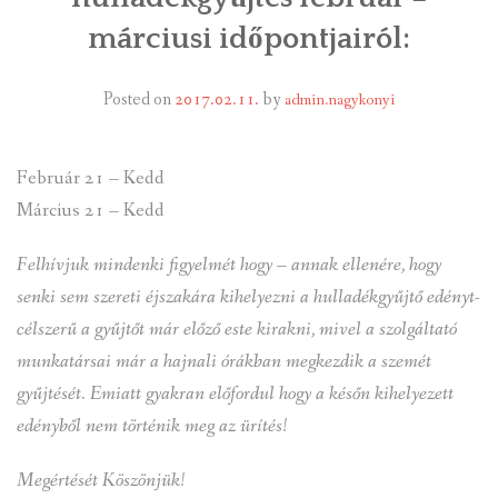
márciusi időpontjairól:
INTÉZMÉNYEK
Posted on
2017.02.11.
by
admin.nagykonyi
INFORMÁCIÓK
GALÉRIA
Február 21 – Kedd
KAPCSOLAT
Március 21 – Kedd
LETÖLTHETŐ NYOMTATVÁNYOK
Felhívjuk mindenki figyelmét hogy – annak ellenére, hogy
senki sem szereti éjszakára kihelyezni a hulladékgyűjtő edényt-
VÁLASZTÁS 2026
célszerű a gyűjtőt már előző este kirakni, mivel a szolgáltató
munkatársai már a hajnali órákban megkezdik a szemét
TELEPÜLÉSIKÉPVISELŐI VAGYONNYILATKOZATOK – 2026.
ÉV
gyűjtését. Emiatt gyakran előfordul hogy a későn kihelyezett
edényből nem történik meg az ürítés!
ROMA NEMZETISÉGI ÖNKORMÁNYZATI KÉPVISELŐK
VAGYONNYILATKOZATA – 2026. ÉV
Megértését Köszönjük!