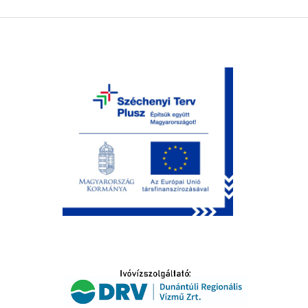
LTATÁS
IDŐSEK KÖSZÖNTÉSE
S
T
SELŐ