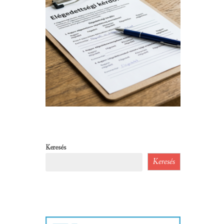
Keresés
Keresés