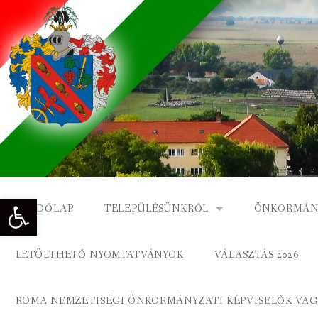
Skip
to
content
Eszköztár megnyitása
KEZDŐLAP
TELEPÜLÉSÜNKRŐL
ÖNKORMÁN
NAGYKÓNYI TÖRTÉNETE
NAGYKÓNY
LETÖLTHETŐ NYOMTATVÁNYOK
VÁLASZTÁS 2026
DÍSZPOLGÁROK
NAGYKÓNYI
ROMA NEMZETISÉGI ÖNKORMÁNYZATI KÉPVISELŐK VAGY
A KÖZSÉG FÖLDRAJZI NEVEI
ROMA ÖNK