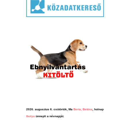
2026. augusztus 6. csütörtök, Ma
Berta, Bettina
, holnap
Ibolya
ünnepli a névnapját.