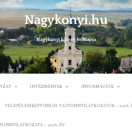
Nagykonyi.hu
Nagykónyi község honlapja
YZAT
INTÉZMÉNYEK
INFORMÁCIÓK
I KÖZSÉG ÖNKORMÁNYZATA
MŰVELŐDÉSI HÁZ
E-ÜGYINTÉZÉS
TELEPÜLÉSIKÉPVISELŐI VAGYONNYILATKOZATOK – 2026. 
 KÖZÖS ÖNKORMÁNYZATI HIVATAL
KÖNYVTÁR
FOGORVOSI RENDELÉ
ONNYILATKOZATA – 2026. ÉV
ORMÁNYZAT
ÁLTALÁNOS ISKOLA
GYERMEKJÓLÉTI SZOL