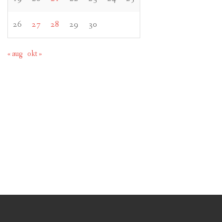
26
27
28
29
30
« aug
okt »