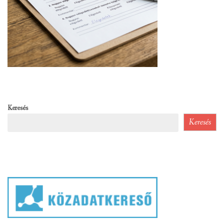
Keresés
Keresés