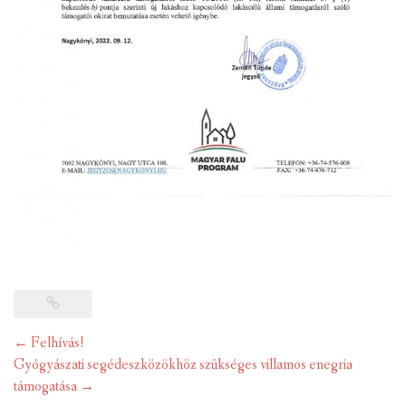
Post
←
Felhívás!
navigation
Gyógyászati segédeszközökhöz szükséges villamos enegria
támogatása
→