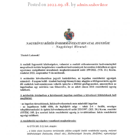
Posted on
2022.09.18.
by
admin.szaboviktor
INTÉZMÉNYEK
INFORMÁCIÓK
GALÉRIA
KAPCSOLAT
LETÖLTHETŐ NYOMTATVÁNYOK
VÁLASZTÁS 2026
TELEPÜLÉSIKÉPVISELŐI VAGYONNYILATKOZATOK – 2026.
ÉV
ROMA NEMZETISÉGI ÖNKORMÁNYZATI KÉPVISELŐK
VAGYONNYILATKOZATA – 2026. ÉV