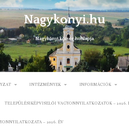
Nagykonyi.hu
Nagykónyi község honlapja
YZAT
INTÉZMÉNYEK
INFORMÁCIÓK
I KÖZSÉG ÖNKORMÁNYZATA
MŰVELŐDÉSI HÁZ
E-ÜGYINTÉZÉS
TELEPÜLÉSIKÉPVISELŐI VAGYONNYILATKOZATOK – 2026. 
 KÖZÖS ÖNKORMÁNYZATI HIVATAL
KÖNYVTÁR
FOGORVOSI RENDELÉ
ONNYILATKOZATA – 2026. ÉV
ORMÁNYZAT
ÁLTALÁNOS ISKOLA
GYERMEKJÓLÉTI SZOL