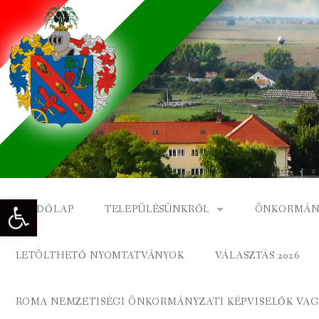
Skip
to
content
Eszköztár megnyitása
KEZDŐLAP
TELEPÜLÉSÜNKRŐL
ÖNKORMÁN
NAGYKÓNYI TÖRTÉNETE
NAGYKÓNY
LETÖLTHETŐ NYOMTATVÁNYOK
VÁLASZTÁS 2026
DÍSZPOLGÁROK
NAGYKÓNYI
ROMA NEMZETISÉGI ÖNKORMÁNYZATI KÉPVISELŐK VAGY
A KÖZSÉG FÖLDRAJZI NEVEI
ROMA ÖNK