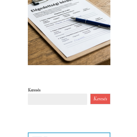
Keresés
Keresés