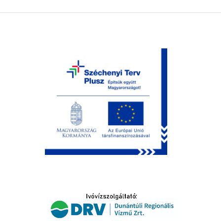
LTATÁS
IDŐSEK KÖSZÖNTÉSE
S
T
SELŐ