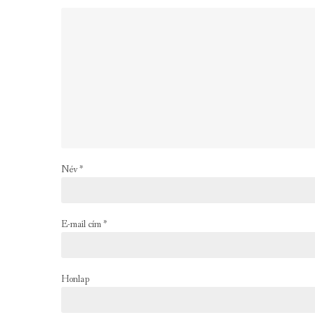
Név
*
E-mail cím
*
Honlap