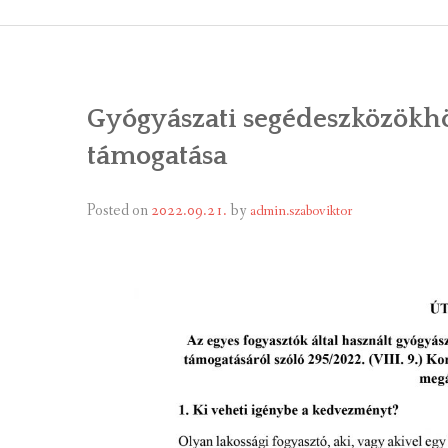
ÁLTALÁNOS
ÖNKORMÁNY
Gyógyászati segédeszközökhö
RENDEL
támogatása
PÁLYÁZ
Posted on
2022.09.21.
by
admin.szaboviktor
TÁRSUL
VÁLASZTÁS
FALUGOND
TEMETŐGO
KÖZFOGLA