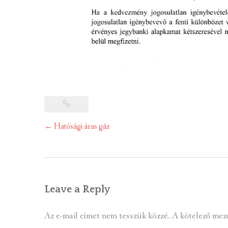
Post
←
Hatósági áras gáz
navigation
Leave a Reply
Az e-mail címet nem tesszük közzé.
A kötelező mez