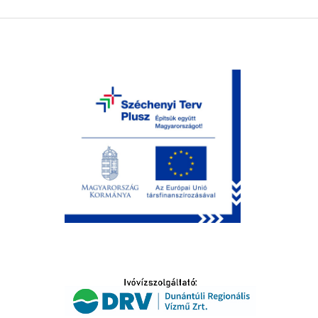
LTATÁS
IDŐSEK KÖSZÖNTÉSE
S
T
SELŐ