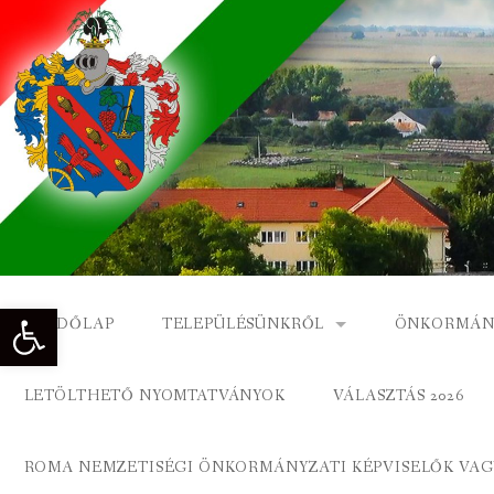
Skip
to
content
Eszköztár megnyitása
KEZDŐLAP
TELEPÜLÉSÜNKRŐL
ÖNKORMÁN
NAGYKÓNYI TÖRTÉNETE
NAGYKÓNY
LETÖLTHETŐ NYOMTATVÁNYOK
VÁLASZTÁS 2026
DÍSZPOLGÁROK
NAGYKÓNYI
ROMA NEMZETISÉGI ÖNKORMÁNYZATI KÉPVISELŐK VAGY
A KÖZSÉG FÖLDRAJZI NEVEI
ROMA ÖNK