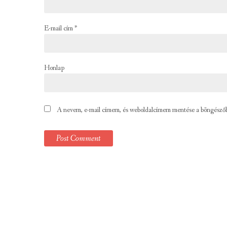
E-mail cím
*
Honlap
A nevem, e-mail címem, és weboldalcímem mentése a böngésző