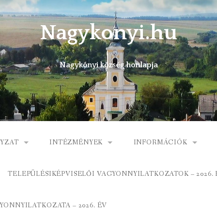
Nagykonyi.hu
Nagykónyi község honlapja
YZAT
INTÉZMÉNYEK
INFORMÁCIÓK
I KÖZSÉG ÖNKORMÁNYZATA
MŰVELŐDÉSI HÁZ
E-ÜGYINTÉZÉS
TELEPÜLÉSIKÉPVISELŐI VAGYONNYILATKOZATOK – 2026. 
 KÖZÖS ÖNKORMÁNYZATI HIVATAL
KÖNYVTÁR
FOGORVOSI RENDELÉ
ONNYILATKOZATA – 2026. ÉV
ORMÁNYZAT
ÁLTALÁNOS ISKOLA
GYERMEKJÓLÉTI SZOL