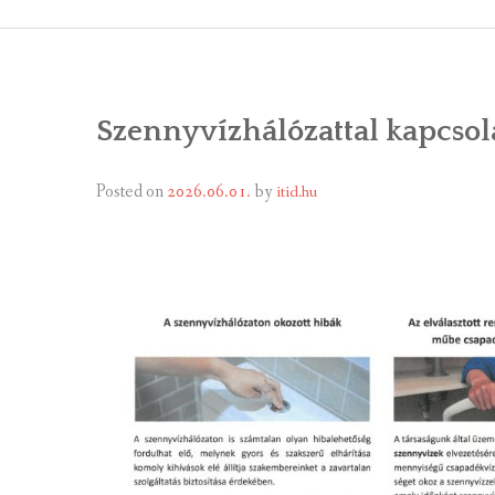
ÁLTALÁNOS
ÖNKORMÁNY
Szennyvízhálózattal kapcsol
RENDEL
PÁLYÁZ
Posted on
2026.06.01.
by
itid.hu
TÁRSUL
VÁLASZTÁS
FALUGOND
TEMETŐGO
KÖZFOGLA