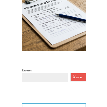
Keresés
Keresés