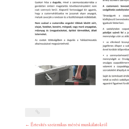
Post
←
Értesítés szeizmikus mérési munkálatokról