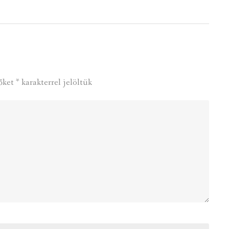
őket
*
karakterrel jelöltük