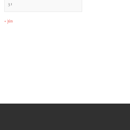
31
« jún