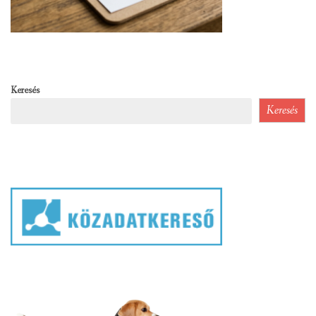
Keresés
Keresés