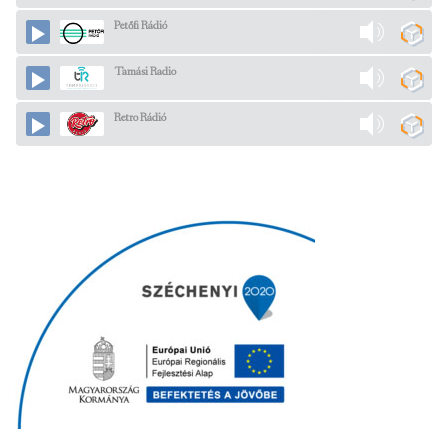
Petőfi Rádió
Tamási Radio
Retro Rádió