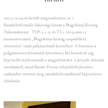
INTÉZMÉNYEK
2023.10.04-én került megrendezésre az 1.
INFORMÁCIÓK
Szemléletformáló lakossági fórum a Nagykónyi Község
Önkormányzat TOP-2.1.3-16-TL1-2019-00013
GALÉRIA
azonosítószámú „Nagykónyi község csapadékvíz
KAPCSOLAT
elvezetése” című pályázatának keretében. A fórumon a
polgármesteri köszöntőt követően a két kivitelező cég
LETÖLTHETŐ NYOMTATVÁNYOK
képviselői tájékoztatták a megjelenteket a projekt műszaki
tartalmáról, majd Szente Ferenc településfejlesztési
VÁLASZTÁS 2026
szakember tartotta meg szemléletformálással kapcsolatos
TELEPÜLÉSIKÉPVISELŐI VAGYONNYILATKOZATOK – 2026.
előadását.
ÉV
ROMA NEMZETISÉGI ÖNKORMÁNYZATI KÉPVISELŐK
VAGYONNYILATKOZATA – 2026. ÉV