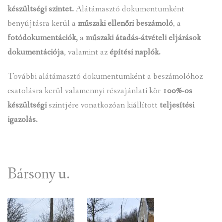
készültségi szintet.
Alátámasztó dokumentumként
benyújtásra kerül a
műszaki ellenőri beszámoló
, a
fotódokumentációk,
a
műszaki átadás-átvételi eljárások
dokumentációja
, valamint az
építési naplók.
További alátámasztó dokumentumként a beszámolóhoz
csatolásra kerül valamennyi részajánlati kör
100%-os
készültségi
szintjére vonatkozóan kiállított
teljesítési
igazolás.
Bársony u.