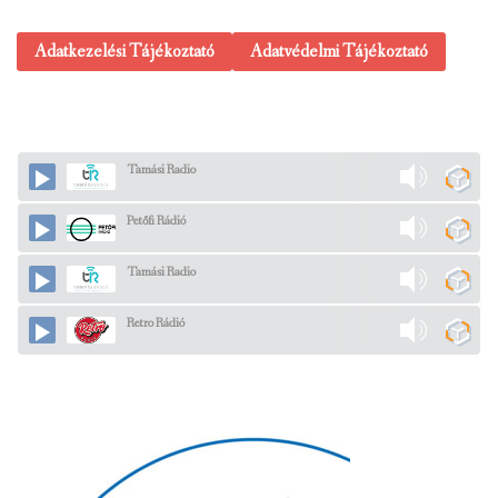
Adatkezelési Tájékoztató
Adatvédelmi Tájékoztató
Tamási Radio
Petőfi Rádió
Tamási Radio
Retro Rádió