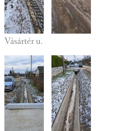
Vásártér u.