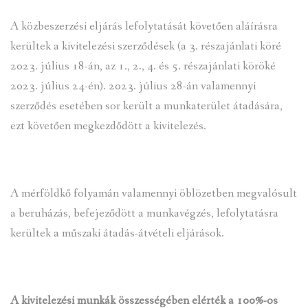
A közbeszerzési eljárás lefolytatását követően aláírásra
INTÉZMÉNYEK
kerültek a kivitelezési szerződések (a 3. részajánlati köré
INFORMÁCIÓK
2023. július 18-án, az 1., 2., 4. és 5. részajánlati köröké
2023. július 24-én). 2023. július 28-án valamennyi
GALÉRIA
szerződés esetében sor került a munkaterület átadására,
ezt követően megkezdődött a kivitelezés.
KAPCSOLAT
LETÖLTHETŐ NYOMTATVÁNYOK
VÁLASZTÁS 2026
A mérföldkő folyamán valamennyi öblözetben megvalósult
a beruházás, befejeződött a munkavégzés, lefolytatásra
TELEPÜLÉSIKÉPVISELŐI VAGYONNYILATKOZATOK – 2026.
kerültek a műszaki átadás-átvételi eljárások.
ÉV
ROMA NEMZETISÉGI ÖNKORMÁNYZATI KÉPVISELŐK
VAGYONNYILATKOZATA – 2026. ÉV
A kivitelezési munkák összességében
elérték a 100%-os