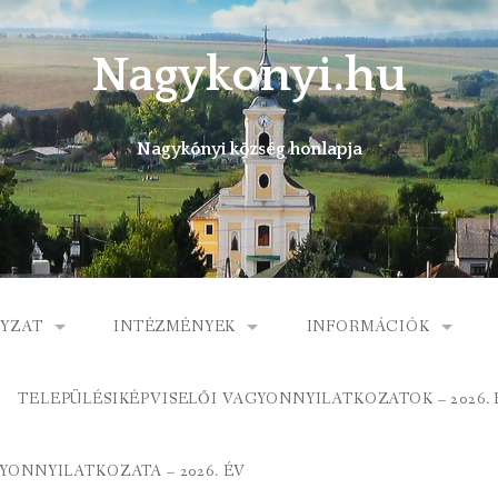
Nagykonyi.hu
Nagykónyi község honlapja
YZAT
INTÉZMÉNYEK
INFORMÁCIÓK
I KÖZSÉG ÖNKORMÁNYZATA
MŰVELŐDÉSI HÁZ
E-ÜGYINTÉZÉS
TELEPÜLÉSIKÉPVISELŐI VAGYONNYILATKOZATOK – 2026. 
 KÖZÖS ÖNKORMÁNYZATI HIVATAL
KÖNYVTÁR
FOGORVOSI RENDELÉ
ONNYILATKOZATA – 2026. ÉV
ORMÁNYZAT
ÁLTALÁNOS ISKOLA
GYERMEKJÓLÉTI SZOL