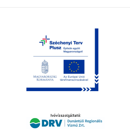
LTATÁS
IDŐSEK KÖSZÖNTÉSE
S
T
SELŐ