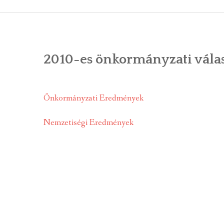
ÁLTALÁNOS
ÖNKORMÁNY
2010-es önkormányzati válas
RENDEL
PÁLYÁZ
Önkormányzati Eredmények
TÁRSUL
Nemzetiségi Eredmények
VÁLASZTÁS
FALUGOND
TEMETŐGO
KÖZFOGLA