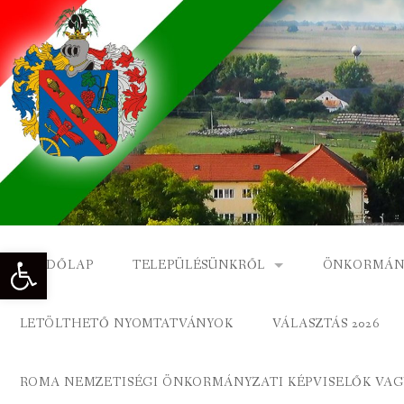
Skip
to
content
Eszköztár megnyitása
KEZDŐLAP
TELEPÜLÉSÜNKRŐL
ÖNKORMÁN
NAGYKÓNYI TÖRTÉNETE
NAGYKÓNY
LETÖLTHETŐ NYOMTATVÁNYOK
VÁLASZTÁS 2026
DÍSZPOLGÁROK
NAGYKÓNYI
ROMA NEMZETISÉGI ÖNKORMÁNYZATI KÉPVISELŐK VAGY
A KÖZSÉG FÖLDRAJZI NEVEI
ROMA ÖNK