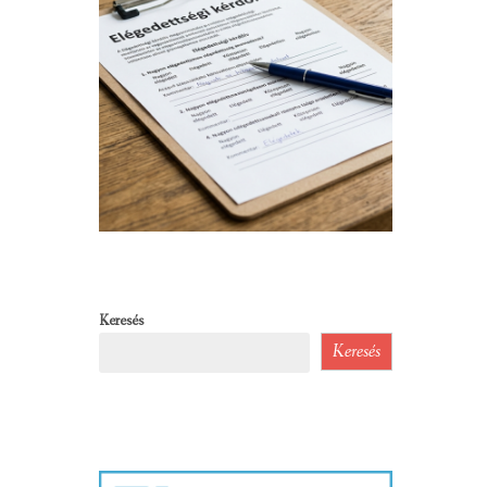
Keresés
Keresés