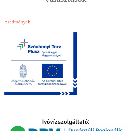
INTÉZMÉNYEK
Eredmények
INFORMÁCIÓK
GALÉRIA
KAPCSOLAT
LETÖLTHETŐ NYOMTATVÁNYOK
VÁLASZTÁS 2026
TELEPÜLÉSIKÉPVISELŐI VAGYONNYILATKOZATOK – 2026.
ÉV
ROMA NEMZETISÉGI ÖNKORMÁNYZATI KÉPVISELŐK
VAGYONNYILATKOZATA – 2026. ÉV