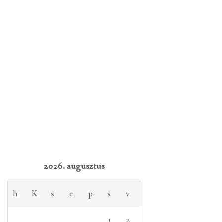
2026. augusztus
h
K
s
c
p
s
v
1
2