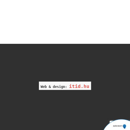
itid.hu
Web & design: