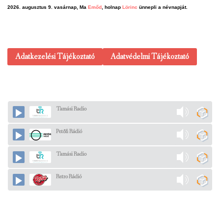
2026. augusztus 9. vasárnap, Ma
Emőd
, holnap
Lörinc
ünnepli a névnapját.
Adatkezelési Tájékoztató
Adatvédelmi Tájékoztató
Tamási Radio
Petőfi Rádió
Tamási Radio
Retro Rádió