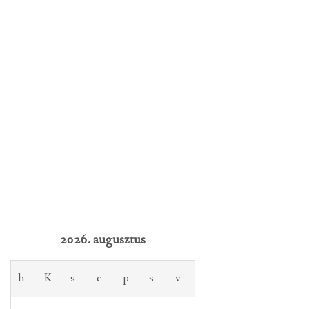
2026. augusztus
h
K
s
c
p
s
v