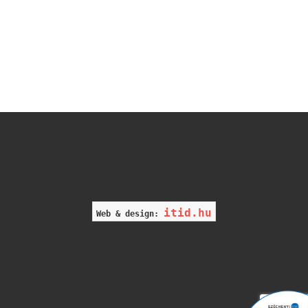
itid.hu
Web & design: