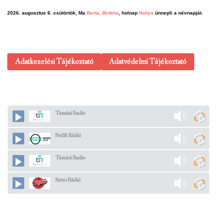
2026. augusztus 6. csütörtök, Ma
Berta, Bettina
, holnap
Ibolya
ünnepli a névnapját.
Adatkezelési Tájékoztató
Adatvédelmi Tájékoztató
Tamási Radio
Petőfi Rádió
Tamási Radio
Retro Rádió