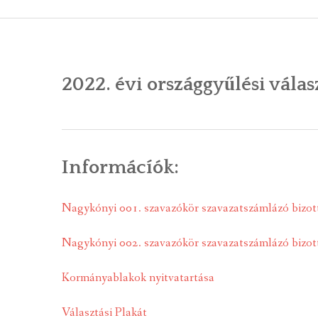
ÁLTALÁNOS
ÖNKORMÁNY
2022. évi országgyűlési válas
RENDEL
PÁLYÁZ
TÁRSUL
Informácíók:
VÁLASZTÁS
Nagykónyi 001. szavazókör szavazatszámlázó bizot
FALUGOND
Nagykónyi 002. szavazókör szavazatszámlázó bizot
TEMETŐGO
Kormányablakok nyitvatartása
KÖZFOGLA
Választási Plakát