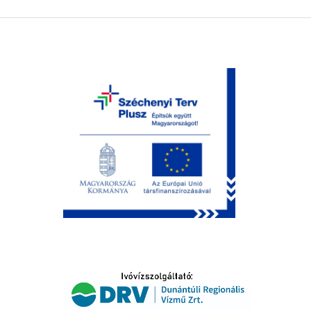
LTATÁS
IDŐSEK KÖSZÖNTÉSE
S
T
SELŐ