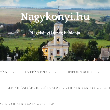
Nagykonyi.hu
Nagykónyi község honlapja
YZAT
INTÉZMÉNYEK
INFORMÁCIÓK
I KÖZSÉG ÖNKORMÁNYZATA
MŰVELŐDÉSI HÁZ
E-ÜGYINTÉZÉS
TELEPÜLÉSIKÉPVISELŐI VAGYONNYILATKOZATOK – 2026. 
 KÖZÖS ÖNKORMÁNYZATI HIVATAL
KÖNYVTÁR
FOGORVOSI RENDELÉ
ONNYILATKOZATA – 2026. ÉV
ORMÁNYZAT
ÁLTALÁNOS ISKOLA
GYERMEKJÓLÉTI SZOL