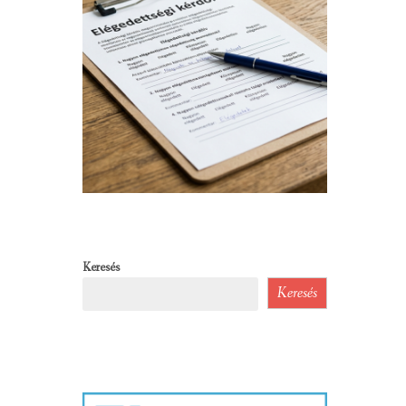
Keresés
Keresés