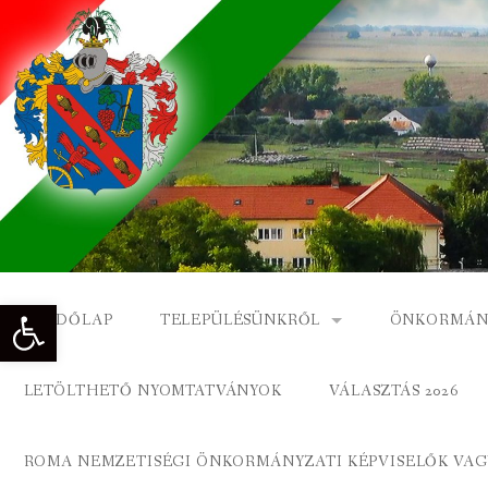
Skip
to
content
Eszköztár megnyitása
KEZDŐLAP
TELEPÜLÉSÜNKRŐL
ÖNKORMÁN
NAGYKÓNYI TÖRTÉNETE
NAGYKÓNY
LETÖLTHETŐ NYOMTATVÁNYOK
VÁLASZTÁS 2026
DÍSZPOLGÁROK
NAGYKÓNYI
ROMA NEMZETISÉGI ÖNKORMÁNYZATI KÉPVISELŐK VAGY
A KÖZSÉG FÖLDRAJZI NEVEI
ROMA ÖNK