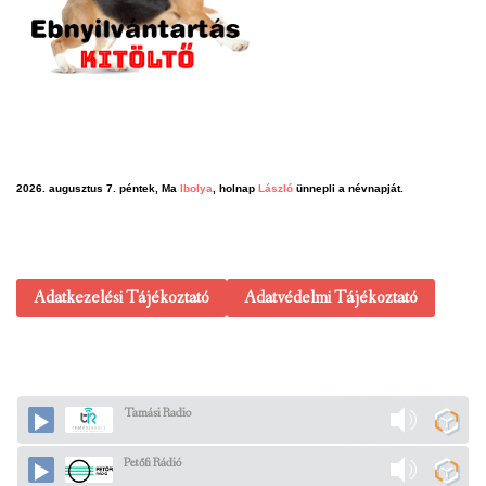
2026. augusztus 7. péntek, Ma
Ibolya
, holnap
László
ünnepli a névnapját.
Adatkezelési Tájékoztató
Adatvédelmi Tájékoztató
Tamási Radio
Petőfi Rádió