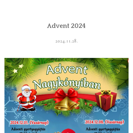
INTÉZMÉNYEK
Advent 2024
INFORMÁCIÓK
GALÉRIA
2024.11.28.
KAPCSOLAT
LETÖLTHETŐ NYOMTATVÁNYOK
VÁLASZTÁS 2026
TELEPÜLÉSIKÉPVISELŐI VAGYONNYILATKOZATOK – 2026.
ÉV
ROMA NEMZETISÉGI ÖNKORMÁNYZATI KÉPVISELŐK
VAGYONNYILATKOZATA – 2026. ÉV