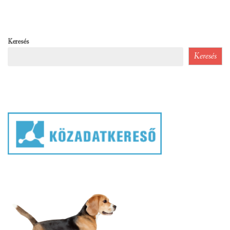
Keresés
Keresés