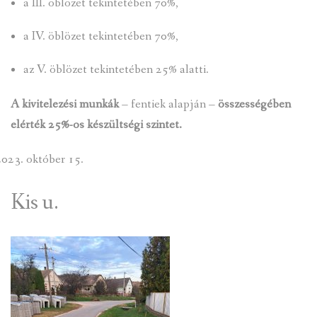
a III. öblözet tekintetében 70%,
a IV. öblözet tekintetében 70%,
az V. öblözet tekintetében 25% alatti.
A kivitelezési munkák
– fentiek alapján –
összességében
elérték 25%-os készültségi szintet.
október 15.
Kis u.