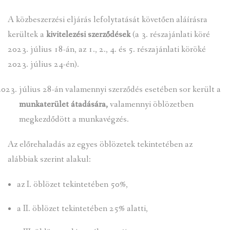
A közbeszerzési eljárás lefolytatását követően aláírásra
INTÉZMÉNYEK
kerültek a
kivitelezési szerződések
(a 3. részajánlati köré
INFORMÁCIÓK
2023. július 18-án, az 1., 2., 4. és 5. részajánlati köröké
2023. július 24-én).
GALÉRIA
július 28-án valamennyi szerződés esetében sor került a
KAPCSOLAT
munkaterület átadására,
valamennyi öblözetben
megkezdődött a munkavégzés.
LETÖLTHETŐ NYOMTATVÁNYOK
VÁLASZTÁS 2026
Az előrehaladás az egyes öblözetek tekintetében az
alábbiak szerint alakul:
TELEPÜLÉSIKÉPVISELŐI VAGYONNYILATKOZATOK – 2026.
ÉV
az I. öblözet tekintetében 50%,
ROMA NEMZETISÉGI ÖNKORMÁNYZATI KÉPVISELŐK
a II. öblözet tekintetében 25% alatti,
VAGYONNYILATKOZATA – 2026. ÉV