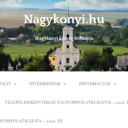
Nagykonyi.hu
Nagykónyi község honlapja
YZAT
INTÉZMÉNYEK
INFORMÁCIÓK
I KÖZSÉG ÖNKORMÁNYZATA
MŰVELŐDÉSI HÁZ
E-ÜGYINTÉZÉS
TELEPÜLÉSIKÉPVISELŐI VAGYONNYILATKOZATOK – 2026. 
 KÖZÖS ÖNKORMÁNYZATI HIVATAL
KÖNYVTÁR
FOGORVOSI RENDELÉ
ONNYILATKOZATA – 2026. ÉV
ORMÁNYZAT
ÁLTALÁNOS ISKOLA
GYERMEKJÓLÉTI SZOL