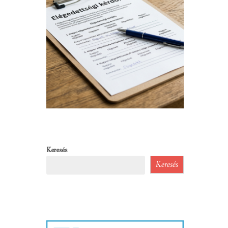
Keresés
Keresés