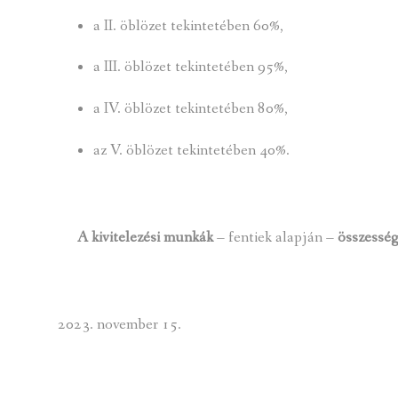
a II. öblözet tekintetében 60%,
a III. öblözet tekintetében 95%,
a IV. öblözet tekintetében 80%,
az V. öblözet tekintetében 40%.
A kivitelezési munkák
– fentiek alapján –
összessé
november 15.