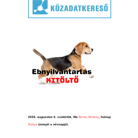
2026. augusztus 6. csütörtök, Ma
Berta, Bettina
, holnap
Ibolya
ünnepli a névnapját.