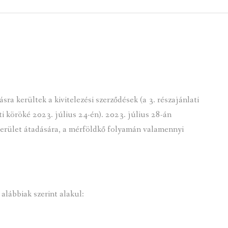
 KÖZZÉTÉTELI LISTA
ÓVODA
GYEPMESTERI SZOLGÁ
ZATI BIZOTTSÁG
RÓMAI KATOLIKUS PLÉBÁNIA
GYÓGYSZERTÁR
ETEK
HÁZIORVOSI RENDELÉ
ATOK
KÖRZETI MEGBÍZOTT
sra kerültek a kivitelezési szerződések (a 3. részajánlati
ÁSOK
POLGÁRŐR EGYESÜLE
lati köröké 2023. július 24-én). 2023. július 28-án
erület átadására, a mérföldkő folyamán valamennyi
I INFORMÁCIÓK
SZOCIÁLIS ELLÁTÁSOK
NOKI SZOLGÁLAT
VÉDŐNŐI SZOLGÁLAT
NDNOKI SZOLGÁLAT
TURIZMUS
alábbiak szerint alakul:
LKOZTATÁSOK
HIRDETMÉNYEK
ELLÁTOTT JOGI KÉPVI