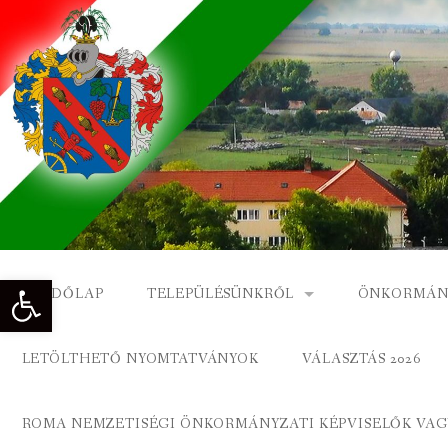
Skip
to
content
Eszköztár megnyitása
KEZDŐLAP
TELEPÜLÉSÜNKRŐL
ÖNKORMÁN
NAGYKÓNYI TÖRTÉNETE
NAGYKÓNY
LETÖLTHETŐ NYOMTATVÁNYOK
VÁLASZTÁS 2026
DÍSZPOLGÁROK
NAGYKÓNYI
ROMA NEMZETISÉGI ÖNKORMÁNYZATI KÉPVISELŐK VAGY
A KÖZSÉG FÖLDRAJZI NEVEI
ROMA ÖNK