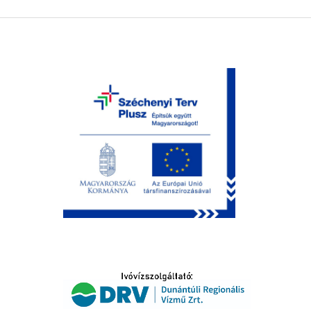
LTATÁS
IDŐSEK KÖSZÖNTÉSE
S
T
SELŐ