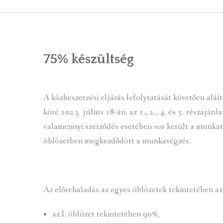
ÁLTALÁNOS
ÖNKORMÁNY
75% készültség
RENDEL
PÁLYÁZ
A közbeszerzési eljárás lefolytatását követően aláírá
TÁRSUL
köré 2023. július 18-án, az 1., 2., 4. és 5. részaján
valamennyi szerződés esetében sor került a munkat
VÁLASZTÁS
öblözetben megkezdődött a munkavégzés.
FALUGOND
TEMETŐGO
Az előrehaladás az egyes öblözetek tekintetében az 
KÖZFOGLA
az I. öblözet tekintetében 90%,