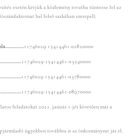
jesítés esetén kérjük a közlemény rovatba tüntesse fel az
ószámlakivonat bal felső sarkában szerepel).
zámla……………
11746029-15414461-02820000
…………………….
11746029-15414461-03540000
………………….
11746029-15414461-03780000
………………….
11746029-15414461-08970000
atos feladatokat 2021. január 1-jét követően már a
épjárműadó ügyekben továbbra is az önkormányzat jár el.