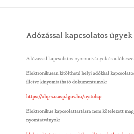
ÁLTALÁNOS
ÖNKORMÁNY
Adózással kapcsolatos ügyek
RENDEL
PÁLYÁZ
Adózással kapcsolatos nyomtatványok és adóbesze
TÁRSUL
Elektronikusan kitölthető helyi adókkal kapcsola
VÁLASZTÁS
illetve kinyomtatható dokumentumok:
FALUGOND
https://ohp-20.asp.lgov.hu/nyitolap
TEMETŐGO
Elektronikus kapcsolattartásra nem kötelezett mag
KÖZFOGLA
nyomtatványok: