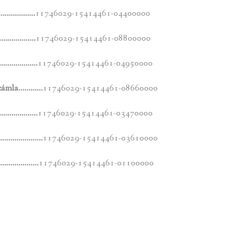
……………………
11746029-15414461-04400000
………………….
11746029-15414461-08800000
………………………
11746029-15414461-04950000
 számla…………
11746029-15414461-08660000
……………………..
11746029-15414461-03470000
a……………………….
11746029-15414461-03610000
…………………..
11746029-15414461-01100000