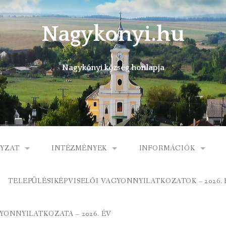
Nagykonyi.hu
Nagykónyi község honlapja
YZAT
INTÉZMÉNYEK
INFORMÁCIÓK
I KÖZSÉG ÖNKORMÁNYZATA
MŰVELŐDÉSI HÁZ
E-ÜGYINTÉZÉS
TELEPÜLÉSIKÉPVISELŐI VAGYONNYILATKOZATOK – 2026. 
 KÖZÖS ÖNKORMÁNYZATI HIVATAL
KÖNYVTÁR
FOGORVOSI RENDELÉ
ONNYILATKOZATA – 2026. ÉV
ORMÁNYZAT
ÁLTALÁNOS ISKOLA
GYERMEKJÓLÉTI SZOL