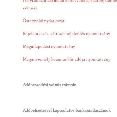
Helyi adóztatási minta adóbevallási, adatbejelen
számára
Őstermelői nyilatkozat
Bejelentkezés, változásbejelentés nyomtatvány
Megállapodási nyomtatvány
Magánszemély kommunális adója nyomtatvány
Adóbeszedési számlaszámok:
Adóbefizetéssel kapcsolatos bankszámlaszámok