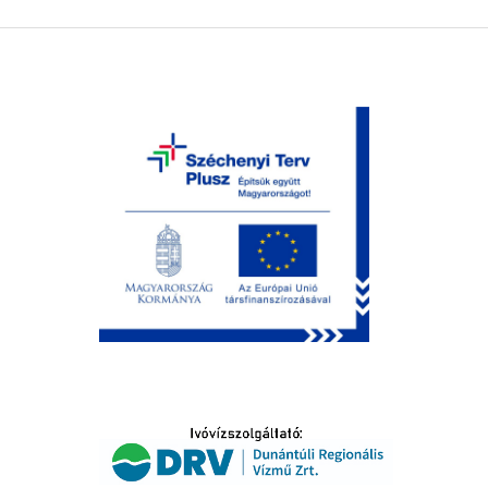
LTATÁS
IDŐSEK KÖSZÖNTÉSE
S
T
SELŐ