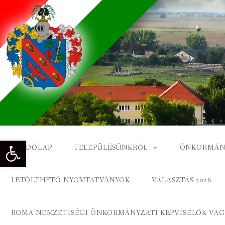
Skip
to
content
Eszköztár megnyitása
KEZDŐLAP
TELEPÜLÉSÜNKRŐL
ÖNKORMÁN
NAGYKÓNYI TÖRTÉNETE
NAGYKÓNY
LETÖLTHETŐ NYOMTATVÁNYOK
VÁLASZTÁS 2026
DÍSZPOLGÁROK
NAGYKÓNYI
ROMA NEMZETISÉGI ÖNKORMÁNYZATI KÉPVISELŐK VAGY
A KÖZSÉG FÖLDRAJZI NEVEI
ROMA ÖNK