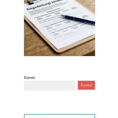
Keresés
Keresés