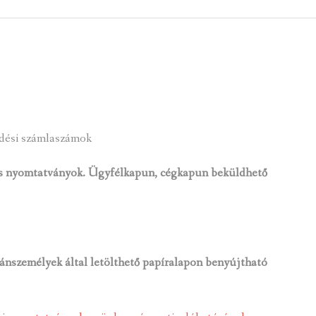
 KÖZZÉTÉTELI LISTA
ÓVODA
GYEPMESTERI SZOLGÁ
ZATI BIZOTTSÁG
RÓMAI KATOLIKUS PLÉBÁNIA
GYÓGYSZERTÁR
ETEK
HÁZIORVOSI RENDELÉ
ATOK
KÖRZETI MEGBÍZOTT
dési számlaszámok
ÁSOK
POLGÁRŐR EGYESÜLE
tos nyomtatványok. Ügyfélkapun, cégkapun beküldhető
I INFORMÁCIÓK
SZOCIÁLIS ELLÁTÁSOK
NOKI SZOLGÁLAT
VÉDŐNŐI SZOLGÁLAT
NDNOKI SZOLGÁLAT
TURIZMUS
ánszemélyek által letölthető papíralapon benyújtható
LKOZTATÁSOK
HIRDETMÉNYEK
ELLÁTOTT JOGI KÉPVI