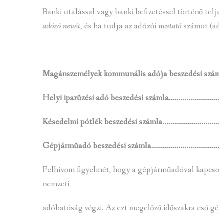
Banki utalással vagy banki befizetéssel történő tel
adózó nevét
, és ha tudja az adózói
mutató
számot (ad
Magánszemélyek kommunális adója beszedési s
Helyi iparűzési adó beszedési számla………………
Késedelmi pótlék beszedési számla……………………
Gépjárműadó beszedési számla…………………………
Felhívom figyelmét, hogy a gépjárműadóval kapcsol
nemzeti
adóhatóság végzi. Az ezt megelőző időszakra eső g