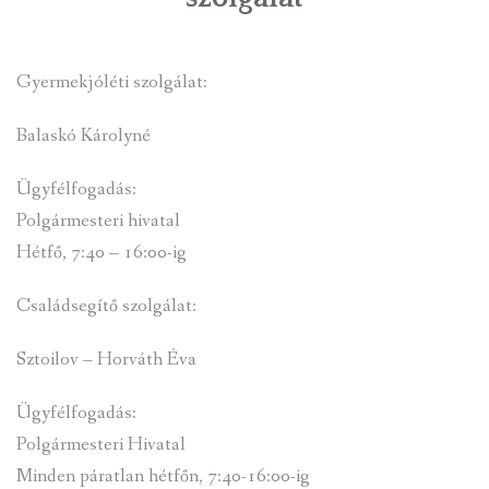
INTÉZMÉNYEK
Gyermekjóléti szolgálat:
INFORMÁCIÓK
Balaskó Károlyné
GALÉRIA
Ügyfélfogadás:
KAPCSOLAT
Polgármesteri hivatal
Hétfő, 7:40 – 16:00-ig
LETÖLTHETŐ NYOMTATVÁNYOK
VÁLASZTÁS 2026
Családsegítő szolgálat:
TELEPÜLÉSIKÉPVISELŐI VAGYONNYILATKOZATOK – 2026.
Sztoilov – Horváth Éva
ÉV
Ügyfélfogadás:
ROMA NEMZETISÉGI ÖNKORMÁNYZATI KÉPVISELŐK
Polgármesteri Hivatal
VAGYONNYILATKOZATA – 2026. ÉV
Minden páratlan hétfőn, 7:40-16:00-ig