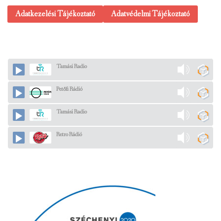
Adatkezelési Tájékoztató
Adatvédelmi Tájékoztató
Tamási Radio
Petőfi Rádió
Tamási Radio
Retro Rádió